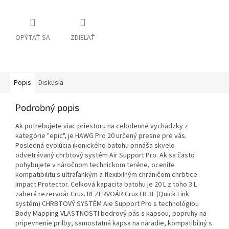
OPÝTAŤ SA
ZDIEĽAŤ
Popis
Diskusia
Podrobný popis
Ak potrebujete viac priestoru na celodenné vychádzky z
kategórie "epic", je HAWG Pro 20 určený presne pre vás.
Posledná evolúcia ikonického batohu prináša skvelo
odvetrávaný chrbtový systém Air Support Pro. Ak sa často
pohybujete v náročnom technickom teréne, oceníte
kompatibilitu s ultraľahkým a flexibilným chráničom chrbtice
Impact Protector. Celková kapacita batohu je 20 L z toho 3 L
zaberá rezervoár Crux. REZERVOÁR Crux LR 3L (Quick Link
systém) CHRBTOVÝ SYSTÉM Aie Support Pro s technológiou
Body Mapping VLASTNOSTI bedrový pás s kapsou, popruhy na
pripevnenie prilby, samostatná kapsa na náradie, kompatibilný s