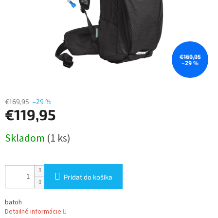
€169,95
–29 %
€169,95
–29 %
€119,95
Jednotková
Skladom
(1 ks)
cena:
Pridať do košíka
batoh
Detailné informácie