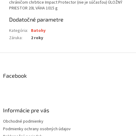
chráničom chrbtice Impact Protector (nie je súčasťou) ÚLOŽNÝ
PRIESTOR 20L VÁHA 1015 g
Dodatočné parametre
Kategória
:
Batohy
Záruka
:
2 roky
Z
á
p
ä
Facebook
t
i
e
Informácie pre vás
Obchodné podmienky
Podmienky ochrany osobných údajov