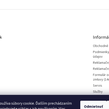
k
Informá
Obchodné 
Podmienky
údajov
Reklamačn
Reklamačný
Formulár o
zmluvy (14d
Servis
Služby
Požičovňa 
oužíva súbory cookie. Ďalším prechádzaním
Kamenná p
Odmietnuť
CENY BI
yjadrujete súhlas s ich používaním. Viac