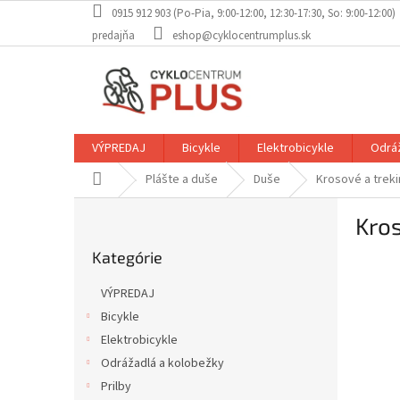
Prejsť
0915 912 903 (Po-Pia, 9:00-12:00, 12:30-17:30, So: 9:00-12:00)
na
predajňa
eshop@cyklocentrumplus.sk
obsah
VÝPREDAJ
Bicykle
Elektrobicykle
Odráž
Domov
Plášte a duše
Duše
Krosové a trek
B
Kros
o
Preskočiť
č
Kategórie
kategórie
n
ý
VÝPREDAJ
p
Bicykle
a
Elektrobicykle
n
e
Odrážadlá a kolobežky
l
Prilby