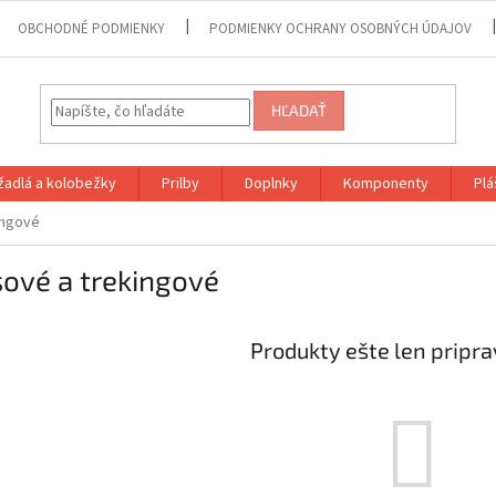
OBCHODNÉ PODMIENKY
PODMIENKY OCHRANY OSOBNÝCH ÚDAJOV
HĽADAŤ
adlá a kolobežky
Prilby
Doplnky
Komponenty
Plá
ingové
ové a trekingové
Produkty ešte len pripr