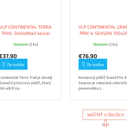
VLP CONTINENTAL TERRA
VLP CONTINENTAL GRA
TRAIL ShieldWall kevlar
PRIX 4-SEASON 700x2
black 700x35C
Skladom
(2 ks)
Skladom
(2 ks)
€37,90
€76,90
Do košíka
Do košíka
Continental Terra Trail je skvelý
Kevlarový plášť Grand Prix 4
Gravel/Cyclocross plášť, ktorý
Season je robustná celoroč
Vás udrží na...
pneumatika s...
NAČÍTAŤ 12 ĎALŠÍCH
S
1
4
t