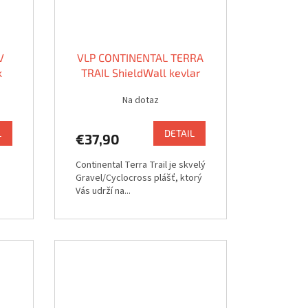
V
VLP CONTINENTAL TERRA
k
TRAIL ShieldWall kevlar
black 700x40C
Na dotaz
L
DETAIL
€37,90
Continental Terra Trail je skvelý
Gravel/Cyclocross plášť, ktorý
Vás udrží na...