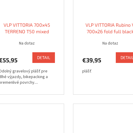
VLP VITTORIA 700x45
VLP VITTORIA Rubino 
TERRENO T50 mixed
700x26 fold full blac
gravel
G2.0
Na dotaz
Na dotaz
DETAIL
DETAI
€55,95
€39,95
Odolný gravelový plášť pre
plášť
dlhé výjazdy, bikepacking a
premenlivé povrchy....