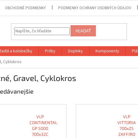
OBCHODNÉ PODMIENKY
PODMIENKY OCHRANY OSOBNÝCH ÚDAJOV
HĽADAŤ
adlá a kolobežky
Prilby
Doplnky
Komponenty
Plá
l, Cyklokros
né, Gravel, Cyklokros
edávanejšie
VLP
VLP
CONTINENTAL
VITTORIA
GP 5000
700x25
700x32C
ZAFFIRO