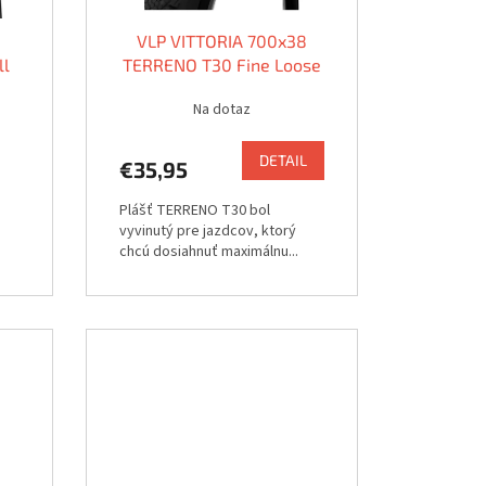
5
VLP VITTORIA 700x38
ll
TERRENO T30 Fine Loose
Gravel Sport kev
Na dotaz
DETAIL
€35,95
Plášť TERRENO T30 bol
vyvinutý pre jazdcov, ktorý
chcú dosiahnuť maximálnu...