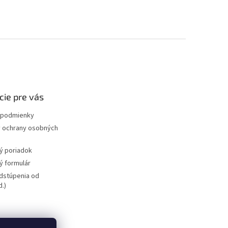
cie pre vás
podmienky
 ochrany osobných
ý poriadok
 formulár
dstúpenia od
.)
bicyklov