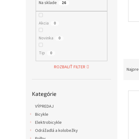
Na sklade
26
Akcia
0
Novinka
0
Tip
0
R
ROZBALIŤ FILTER
a
Najpre
d
e
Preskočiť
V
n
Kategórie
kategórie
ý
i
p
e
VÝPREDAJ
i
p
Bicykle
s
r
Elektrobicykle
p
o
r
d
Odrážadlá a kolobežky
o
u
Prilby