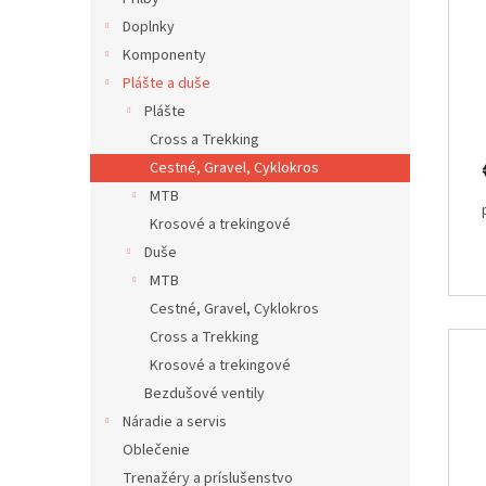
d
k
Doplnky
u
t
Komponenty
k
o
Plášte a duše
t
v
o
Plášte
v
Cross a Trekking
Cestné, Gravel, Cyklokros
MTB
Krosové a trekingové
Duše
MTB
Cestné, Gravel, Cyklokros
Cross a Trekking
Krosové a trekingové
Bezdušové ventily
Náradie a servis
Oblečenie
Trenažéry a príslušenstvo