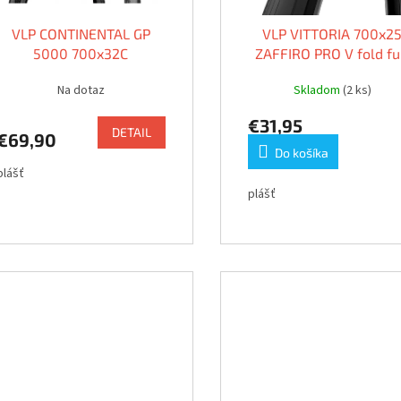
VLP CONTINENTAL GP
VLP VITTORIA 700x2
5000 700x32C
ZAFFIRO PRO V fold fu
black G2.0
Na dotaz
Skladom
(2 ks)
€31,95
DETAIL
€69,90
Do košíka
plášť
plášť