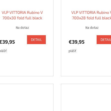
VLP VITTORIA Rubino V
VLP VITTORIA Rubino 
700x30 fold full black
700x28 fold full blac
G2.0
G2.0
Na dotaz
Na dotaz
DETAIL
DETAI
€39,95
€39,95
plášť
plášť