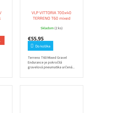
V
VLP VITTORIA 700x40
k
TERRENO T60 mixed
gravel
Skladom
(2 ks)
€55,95
L
Do košíka
Terreno T60 Mixed Gravel
Endurance je pokročilá
gravelová pneumatika určená...