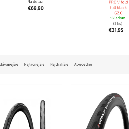
Na dotaz
PRO V fold
€69,90
full black
G2.0
Skladom
(2 ks)
€31,95
dávanejšie
Najlacnejšie
Najdrahšie
Abecedne