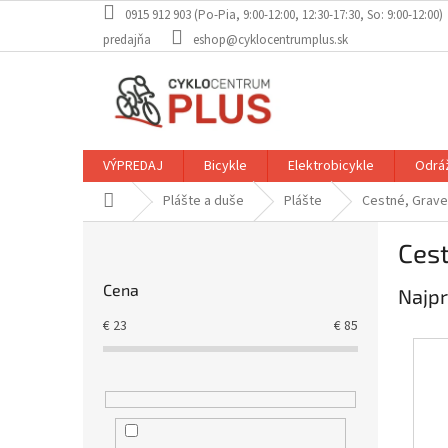
Prejsť
0915 912 903 (Po-Pia, 9:00-12:00, 12:30-17:30, So: 9:00-12:00)
na
predajňa
eshop@cyklocentrumplus.sk
obsah
VÝPREDAJ
Bicykle
Elektrobicykle
Odráž
Domov
Plášte a duše
Plášte
Cestné, Grave
B
Cest
o
č
Cena
Najpr
n
ý
€
23
€
85
p
a
n
e
l