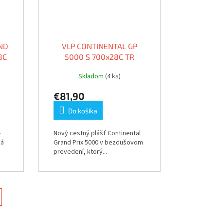
ND
VLP CONTINENTAL GP
8C
5000 S 700x28C TR
Skladom
(4 ks)
€81,90
Do košíka
-
Nový cestný plášť Continental
ná
Grand Prix 5000 v bezdušovom
prevedení, ktorý...