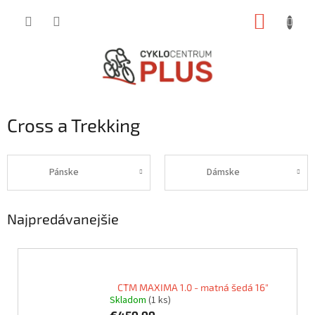
Prejsť
NÁKUP
na
obsah
KOŠÍK
Cross a Trekking
Pánske
Dámske
Najpredávanejšie
CTM MAXIMA 1.0 - matná šedá 16"
Skladom
(1 ks)
€459,99