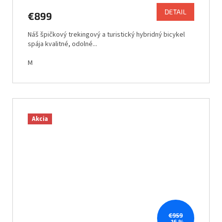
DETAIL
€899
Náš špičkový trekingový a turistický hybridný bicykel
spája kvalitné, odolné...
M
Akcia
€959
–16 %