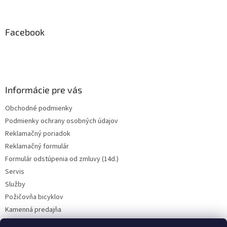
a
c
á
n
i
p
i
e
ä
Facebook
e
p
t
r
i
v
e
k
y
v
Informácie pre vás
ý
p
Obchodné podmienky
i
Podmienky ochrany osobných údajov
s
u
Reklamačný poriadok
Reklamačný formulár
Formulár odstúpenia od zmluvy (14d.)
Servis
Služby
Požičovňa bicyklov
Kamenná predajňa
Kontakt