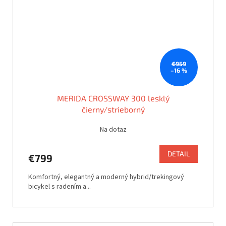
€959
–16 %
MERIDA CROSSWAY 300 lesklý
čierny/strieborný
Na dotaz
DETAIL
€799
Komfortný, elegantný a moderný hybrid/trekingový
bicykel s radením a...