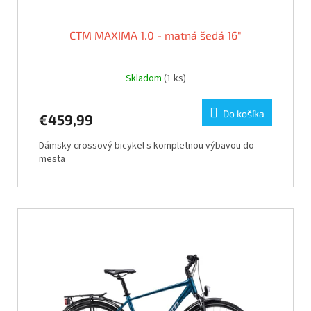
o
v
CTM MAXIMA 1.0 - matná šedá 16"
Skladom
(1 ks)
Do košíka
€459,99
Dámsky crossový bicykel s kompletnou výbavou do
mesta