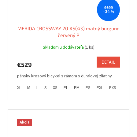
€699
–24 %
MERIDA CROSSWAY 20 XS(43) matný burgund
červený P
Skladom u dodávateľa
(1 ks)
DETAIL
€529
pánsky krosový bicykel s rámom s duralovej zliatiny
XL
M
L
S
XS
PL
PM
PS
PXL
PXS
Akcia