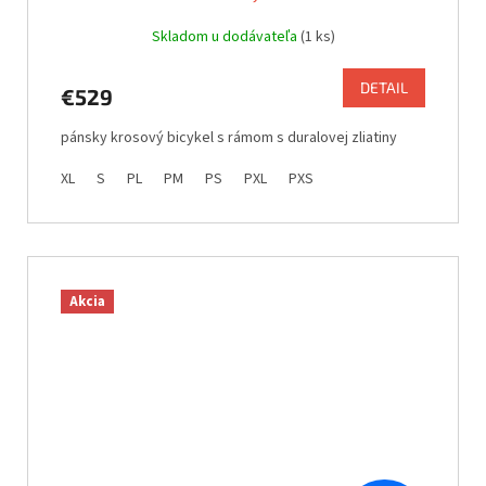
Skladom u dodávateľa
(1 ks)
DETAIL
€529
pánsky krosový bicykel s rámom s duralovej zliatiny
XL
S
PL
PM
PS
PXL
PXS
Akcia