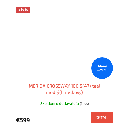
Akcia
€849
–29 %
MERIDA CROSSWAY 100 S(47) teal
modrý(limetkový)
Skladom u dodávateľa
(1 ks)
DETAIL
€599