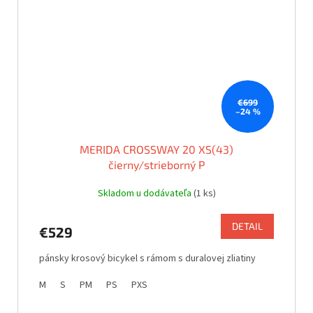
€699
–24 %
MERIDA CROSSWAY 20 XS(43)
čierny/strieborný P
Skladom u dodávateľa
(1 ks)
DETAIL
€529
pánsky krosový bicykel s rámom s duralovej zliatiny
M
S
PM
PS
PXS