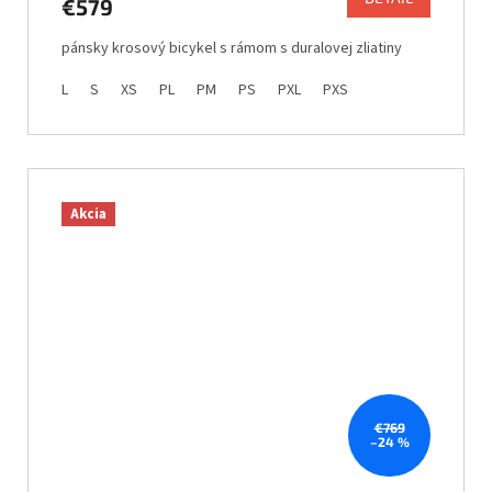
€579
pánsky krosový bicykel s rámom s duralovej zliatiny
L
S
XS
PL
PM
PS
PXL
PXS
Akcia
€769
–24 %