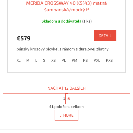
MERIDA CROSSWAY 40 XS(43) matná
šampanská/modrý P
Skladom u dodávateľa
(1 ks)
DETAIL
€579
pánsky krosový bicykel s rámom s duralovej zliatiny
XL
M
L
S
XS
PL
PM
PS
PXL
PXS
NAČÍTAŤ 12 ĎALŠÍCH
S
1
6
t
O
r
61
položiek celkom
v
á
l
HORE
n
á
k
d
o
v
Z
a