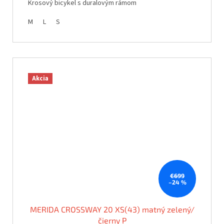
Krosový bicykel s duralovým rámom
M
L
S
Akcia
€699
–24 %
MERIDA CROSSWAY 20 XS(43) matný zelený/
čierny P