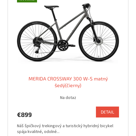
MERIDA CROSSWAY 300 W-S matný
šedý(čierny)
Na dotaz
DETAIL
€899
Náš špičkový trekingový a turistický hybridný bicykel
spája kvalitné, odolné...