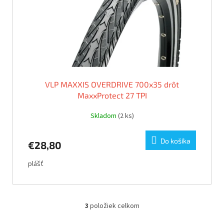
VLP MAXXIS OVERDRIVE 700x35 drôt
MaxxProtect 27 TPI
Skladom
(2 ks)
Do košíka
€28,80
plášť
3
položiek celkom
O
v