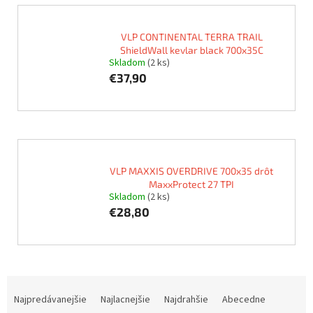
VLP CONTINENTAL TERRA TRAIL
ShieldWall kevlar black 700x35C
Skladom
(2 ks)
€37,90
VLP MAXXIS OVERDRIVE 700x35 drôt
MaxxProtect 27 TPI
Skladom
(2 ks)
€28,80
R
a
Najpredávanejšie
Najlacnejšie
Najdrahšie
Abecedne