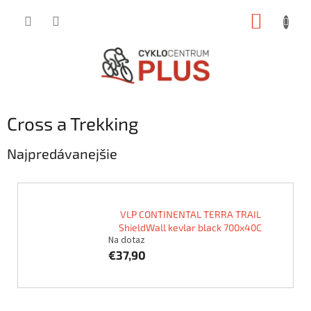
Prejsť
NÁKUP
na
obsah
KOŠÍK
Cross a Trekking
Najpredávanejšie
VLP CONTINENTAL TERRA TRAIL
ShieldWall kevlar black 700x40C
Na dotaz
€37,90