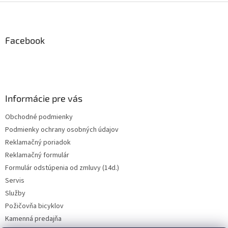
l
Z
á
á
d
p
a
ä
Facebook
c
t
i
i
e
p
e
r
v
Informácie pre vás
k
y
Obchodné podmienky
v
Podmienky ochrany osobných údajov
ý
p
Reklamačný poriadok
i
Reklamačný formulár
s
Formulár odstúpenia od zmluvy (14d.)
u
Servis
Služby
Požičovňa bicyklov
Kamenná predajňa