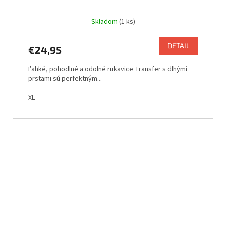
Skladom
(1 ks)
DETAIL
€24,95
Ľahké, pohodlné a odolné rukavice Transfer s dlhými
prstami sú perfektným...
XL