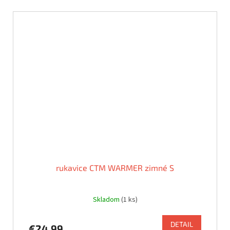
rukavice CTM WARMER zimné S
Skladom
(1 ks)
DETAIL
€24,99