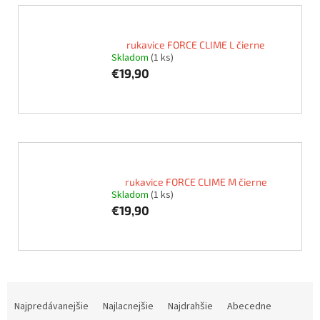
rukavice FORCE CLIME L čierne
Skladom
(1 ks)
€19,90
rukavice FORCE CLIME M čierne
Skladom
(1 ks)
€19,90
R
a
Najpredávanejšie
Najlacnejšie
Najdrahšie
Abecedne