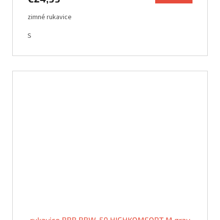
zimné rukavice
S
rukavice BBB BBW-59 HIGHKOMFORT M gray