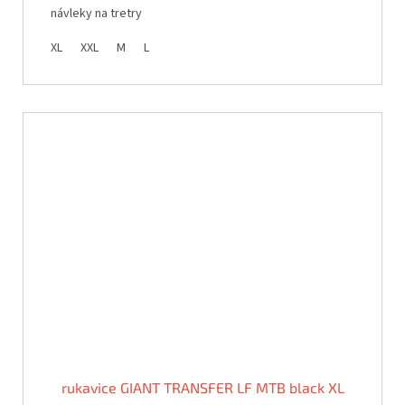
návleky na tretry
XL
XXL
M
L
rukavice GIANT TRANSFER LF MTB black XL