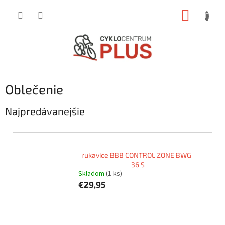
Prejsť
NÁKUP
na
obsah
KOŠÍK
Oblečenie
Najpredávanejšie
rukavice BBB CONTROL ZONE BWG-
36 S
Skladom
(1 ks)
€29,95