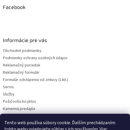
p
i
e
ä
Facebook
e
p
t
r
i
v
e
k
y
v
Informácie pre vás
ý
p
Obchodné podmienky
i
Podmienky ochrany osobných údajov
s
u
Reklamačný poriadok
Reklamačný formulár
Formulár odstúpenia od zmluvy (14d.)
Servis
Služby
Požičovňa bicyklov
Kamenná predajňa
Kontakt
Tento web používa súbory cookie. Ďalším prechádzaním
tohto webu vyjadrujete súhlas s ich používaním. Viac