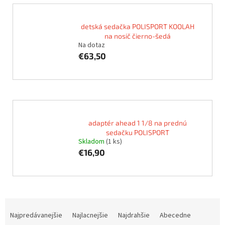
detská sedačka POLISPORT KOOLAH
na nosič čierno-šedá
Na dotaz
€63,50
adaptér ahead 1 1/8 na prednú
sedačku POLISPORT
Skladom
(1 ks)
€16,90
R
a
Najpredávanejšie
Najlacnejšie
Najdrahšie
Abecedne