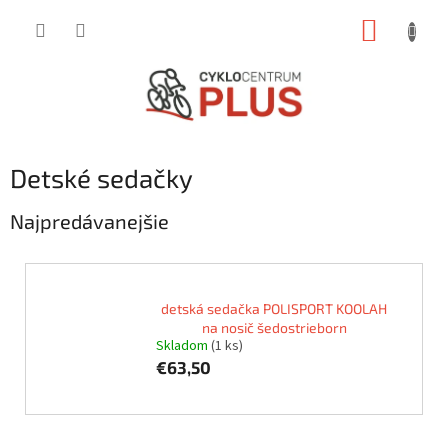
Prejsť
NÁKUP
na
obsah
KOŠÍK
Detské sedačky
Najpredávanejšie
detská sedačka POLISPORT KOOLAH
na nosič šedostrieborn
Skladom
(1 ks)
€63,50