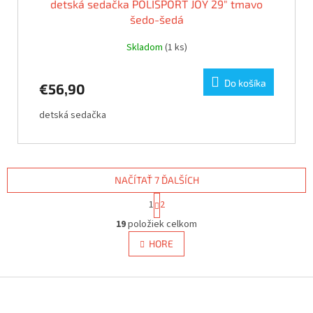
detská sedačka POLISPORT JOY 29" tmavo
šedo-šedá
Skladom
(1 ks)
Do košíka
€56,90
detská sedačka
NAČÍTAŤ 7 ĎALŠÍCH
S
1
2
t
O
r
19
položiek celkom
v
á
l
HORE
n
á
k
d
o
v
Z
a
a
c
á
n
i