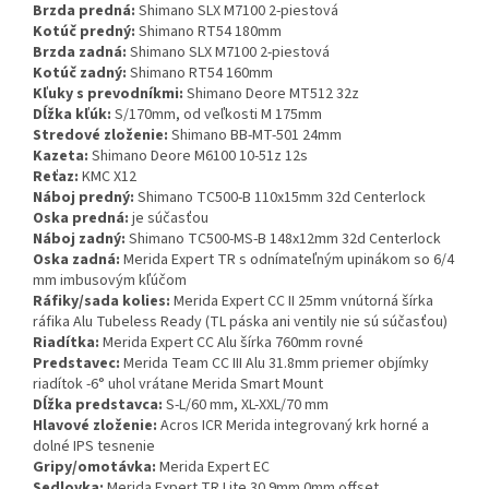
Brzda predná:
Shimano SLX M7100 2-piestová
Kotúč predný:
Shimano RT54 180mm
Brzda zadná:
Shimano SLX M7100 2-piestová
Kotúč zadný:
Shimano RT54 160mm
Kľuky s prevodníkmi:
Shimano Deore MT512 32z
Dĺžka kľúk:
S/170mm, od veľkosti M 175mm
Stredové zloženie:
Shimano BB-MT-501 24mm
Kazeta:
Shimano Deore M6100 10-51z 12s
Reťaz:
KMC X12
Náboj predný:
Shimano TC500-B 110x15mm 32d Centerlock
Oska predná:
je súčasťou
Náboj zadný:
Shimano TC500-MS-B 148x12mm 32d Centerlock
Oska zadná:
Merida Expert TR s odnímateľným upinákom so 6/4
mm imbusovým kľúčom
Ráfiky/sada kolies:
Merida Expert CC II 25mm vnútorná šírka
ráfika Alu Tubeless Ready (TL páska ani ventily nie sú súčasťou)
Riadítka:
Merida Expert CC Alu šírka 760mm rovné
Predstavec:
Merida Team CC III Alu 31.8mm priemer objímky
riadítok -6° uhol vrátane Merida Smart Mount
Dĺžka predstavca:
S-L/60 mm, XL-XXL/70 mm
Hlavové zloženie:
Acros ICR Merida integrovaný krk horné a
dolné IPS tesnenie
Gripy/omotávka:
Merida Expert EC
Sedlovka:
Merida Expert TR Lite 30.9mm 0mm offset