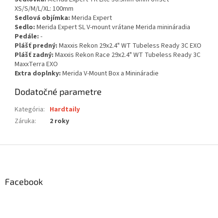
XS/S/M/L/XL: 100mm
Sedlová objímka:
Merida Expert
Sedlo:
Merida Expert SL V-mount vrátane Merida minináradia
Pedále:
-
Plášť predný:
Maxxis Rekon 29x2.4" WT Tubeless Ready 3C EXO
Plášť zadný:
Maxxis Rekon Race 29x2.4" WT Tubeless Ready 3C
MaxxTerra EXO
Extra doplnky:
Merida V-Mount Box a Minináradie
Dodatočné parametre
Kategória
:
Hardtaily
Záruka
:
2 roky
Z
á
p
ä
Facebook
t
i
e