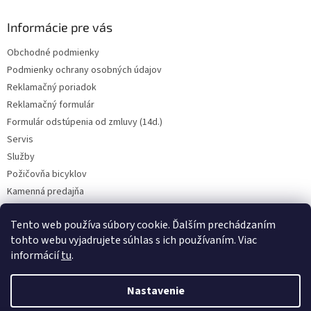
Informácie pre vás
Obchodné podmienky
Podmienky ochrany osobných údajov
Reklamačný poriadok
Reklamačný formulár
Formulár odstúpenia od zmluvy (14d.)
Servis
Služby
Požičovňa bicyklov
Kamenná predajňa
Kontakt
Tento web používa súbory cookie. Ďalším prechádzaním
tohto webu vyjadrujete súhlas s ich používaním. Viac
informácií
tu
.
CENY BICYKLOV V KATEGÓRII VÝPREDAJ PLATIA LEN PRE OSOBNÝ ODBER
V PREADJNI. Vyhradzujeme si právo na prípadnú chybu v popise.
Nastavenie
Skutočný farebný odtieň bicykla nemusí presne zodpovedať farebnému
podaniu obrázka na obrazovke. BICYKLE NA SERVIS PRIJÍMAME LEN NA