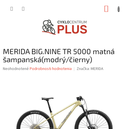
Prejsť
NÁKUP
na
obsah
KOŠÍK
MERIDA BIG.NINE TR 5000 matná
šampanská(modrý/čierny)
Priemerné
Neohodnotené
Podrobnosti hodnotenia
Značka:
MERIDA
hodnotenie
produktu
je
0,0
z
5
hviezdičiek.