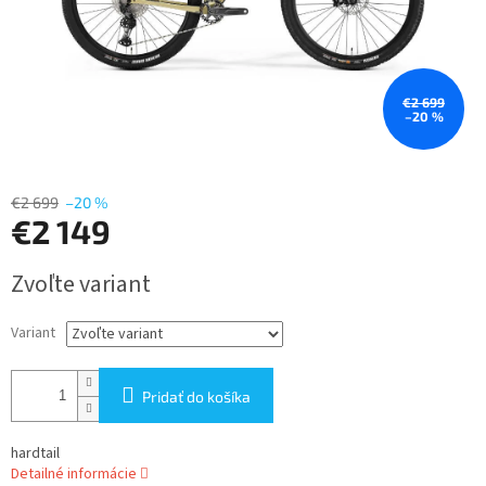
€2 699
–20 %
€2 699
–20 %
€2 149
Jednotková
Zvoľte variant
cena:
Variant
Pridať do košíka
hardtail
Detailné informácie