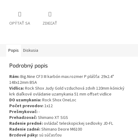
OPÝTAŤ SA
ZDIEĽAŤ
Popis
Diskusia
Podrobný popis
Rám:
Big.Nine CF3 III karbón max.rozmer P plášťa: 29x2.4"
148x12mm BSA
Vidlica:
Rock Shox Judy Gold vzduchová zdvih 120mm kónický
krk diaľkové ovládanie uzamykania 51 mm offset vidlice
DO uzamykania:
Rock Shox OneLoc
Počet prevodov:
1x12
Prešmykovač:
-
Prehadzovač:
Shimano XT SGS
Radenie predné:
ovládač teleskopickej sedlovky JD-FL
Radenie zadné:
Shimano Deore M6100
Brzdové páky:
sú súčasťou