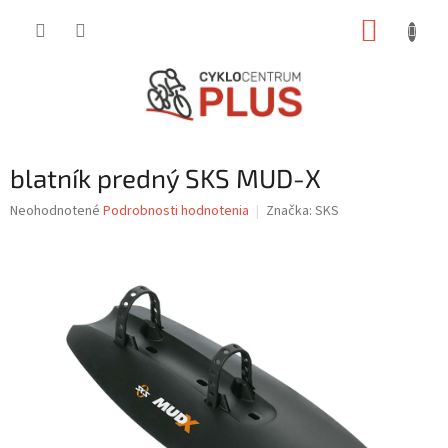
Prejsť
NÁKUP
na
obsah
KOŠÍK
blatník predný SKS MUD-X
Priemerné
Neohodnotené
Podrobnosti hodnotenia
Značka:
SKS
hodnotenie
produktu
je
0,0
z
5
hviezdičiek.