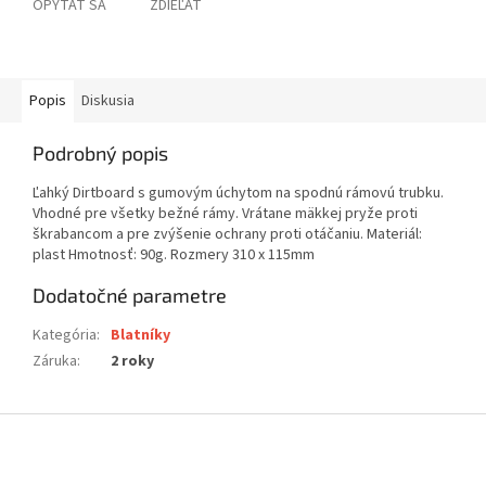
OPÝTAŤ SA
ZDIEĽAŤ
Popis
Diskusia
Podrobný popis
Ľahký Dirtboard s gumovým úchytom na spodnú rámovú trubku.
Vhodné pre všetky bežné rámy. Vrátane mäkkej pryže proti
škrabancom a pre zvýšenie ochrany proti otáčaniu. Materiál:
plast Hmotnosť: 90g. Rozmery 310 x 115mm
Dodatočné parametre
Kategória
:
Blatníky
Záruka
:
2 roky
Z
á
p