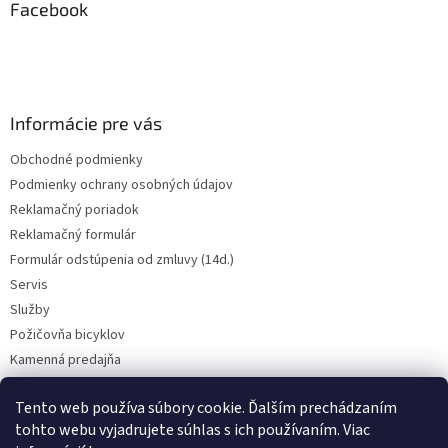
ä
Facebook
t
i
e
Informácie pre vás
Obchodné podmienky
Podmienky ochrany osobných údajov
Reklamačný poriadok
Reklamačný formulár
Formulár odstúpenia od zmluvy (14d.)
Servis
Služby
Požičovňa bicyklov
Kamenná predajňa
Kontakt
Tento web používa súbory cookie. Ďalším prechádzaním
tohto webu vyjadrujete súhlas s ich používaním. Viac