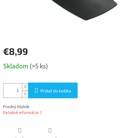
€8,99
Jednotková
Skladom
(>5 ks)
cena:
Pridať do košíka
Predný blatník
Detailné informácie