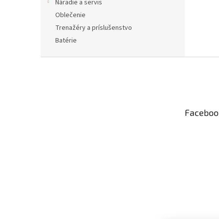
Náradie a servis
Oblečenie
Trenažéry a príslušenstvo
Batérie
Z
á
p
ä
t
Faceboo
i
e