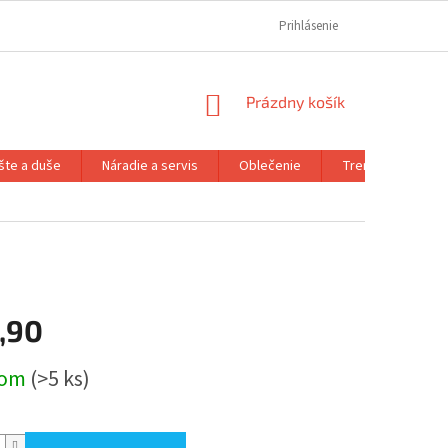
REKLAMAČNÝ PORIADOK
REKLAMAČNÝ FORMULÁR
Prihlásenie
FORMULÁR OD
NÁKUPNÝ
Prázdny košík
KOŠÍK
šte a duše
Náradie a servis
Oblečenie
Trenažéry a prís
,90
ová
dom
(>5 ks)