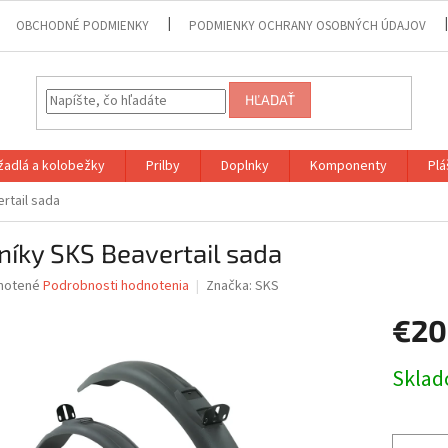
OBCHODNÉ PODMIENKY
PODMIENKY OCHRANY OSOBNÝCH ÚDAJOV
HĽADAŤ
adlá a kolobežky
Prilby
Doplnky
Komponenty
Plá
rtail sada
níky SKS Beavertail sada
né
notené
Podrobnosti hodnotenia
Značka:
SKS
nie
€20
u
Jednotk
Skla
cena:
iek.