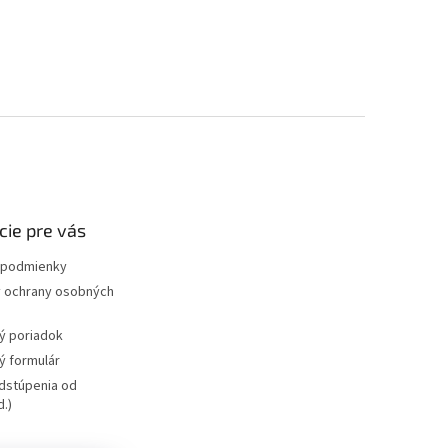
cie pre vás
podmienky
 ochrany osobných
ý poriadok
 formulár
dstúpenia od
.)