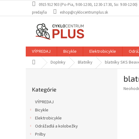
Prejsť
0915 912 903 (Po-Pia, 9:00-12:00, 12:30-17:30, So: 9:00-12:00)
na
predajňa
eshop@cyklocentrumplus.sk
obsah
VÝPREDAJ
Bicykle
Elektrobicykle
Odráž
Domov
Doplnky
Blatníky
blatníky SKS Beave
B
blat
o
Preskočiť
č
Priemer
Neohod
Kategórie
kategórie
n
hodnote
ý
produkt
VÝPREDAJ
p
je
Bicykle
0,0
a
z
Elektrobicykle
n
5
e
Odrážadlá a kolobežky
hviezdič
l
Prilby