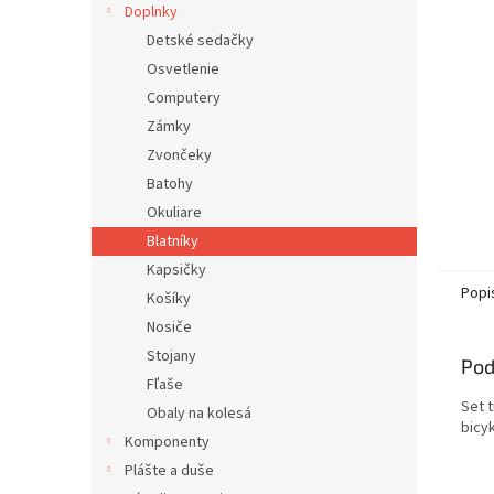
Doplnky
Detské sedačky
Osvetlenie
Computery
Zámky
Zvončeky
Batohy
Okuliare
Blatníky
Kapsičky
Popi
Košíky
Nosiče
Stojany
Pod
Fľaše
Set 
Obaly na kolesá
bicyk
Komponenty
Plášte a duše