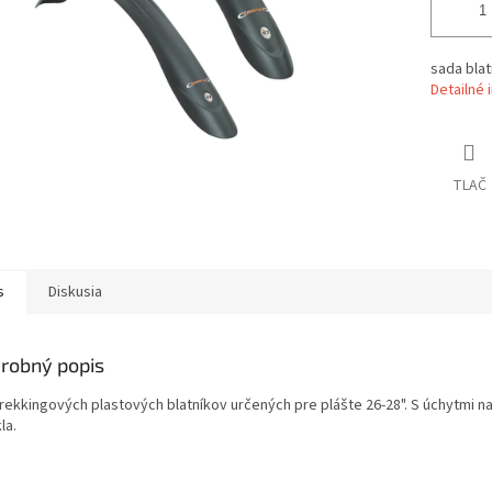
sada blat
Detailné 
TLAČ
s
Diskusia
robný popis
trekkingových plastových blatníkov určených pre plášte 26-28". S úchytmi n
la.