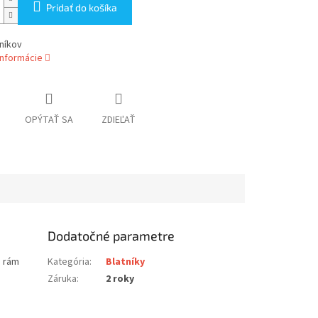
Pridať do košíka
níkov
informácie
OPÝTAŤ SA
ZDIEĽAŤ
Dodatočné parametre
a rám
Kategória
:
Blatníky
Záruka
:
2 roky