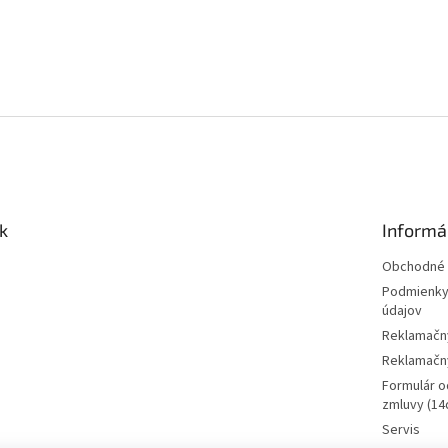
k
Informá
Obchodné 
Podmienky
údajov
Reklamačn
Reklamačný
Formulár o
zmluvy (14d
Servis