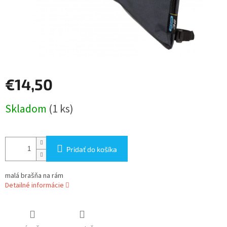
€14,50
Jednotková
Skladom
(1 ks)
cena:
Pridať do košíka
malá brašňa na rám
Detailné informácie