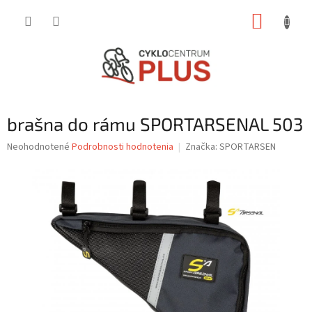
Prejsť
NÁKUP
na
obsah
KOŠÍK
brašna do rámu SPORTARSENAL 503
Priemerné
Neohodnotené
Podrobnosti hodnotenia
Značka:
SPORTARSEN
hodnotenie
produktu
je
0,0
z
5
hviezdičiek.