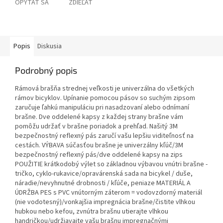
OPÝTAŤ SA
ZDIEĽAŤ
Popis
Diskusia
Podrobný popis
Rámová brašňa strednej veľkosti je univerzálna do všetkých
rámov bicyklov. Upínanie pomocou pásov so suchým zipsom
zaručuje ľahkú manipuláciu pri nasadzovaní alebo odnímaní
brašne. Dve oddelené kapsy z každej strany brašne vám
pomôžu udržať v brašne poriadok a prehľad. Našitý 3M
bezpečnostný reflexný pás zaručí vašu lepšiu viditeľnosť na
cestách. VÝBAVA súčasťou brašne je univerzálny kľúč/3M
bezpečnostný reflexný pás/dve oddelené kapsy na zips
POUŽITIE krátkodobý výlet so základnou výbavou vnútri brašne -
tričko, cyklo-rukavice/opravárenská sada na bicykel / duše,
náradie/nevyhnutné drobnosti / kľúče, peniaze MATERIÁL A
ÚDRŽBA PES s PVC vnútorným záterom = vodovzdorný materiál
(nie vodotesný)/vonkajšia impregnácia brašne/čistite vlhkou
hubkou nebo kefou, zvnútra brašnu utierajte vlhkou
handričkou/udržiavajte vašu brašnu impregnačnými