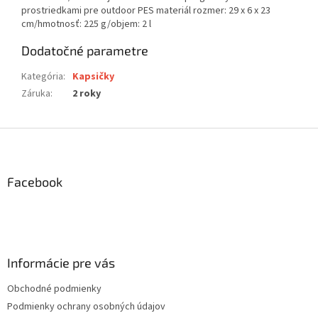
prostriedkami pre outdoor PES materiál rozmer: 29 x 6 x 23
cm/hmotnosť: 225 g/objem: 2 l
Dodatočné parametre
Kategória
:
Kapsičky
Záruka
:
2 roky
Z
á
p
ä
Facebook
t
i
e
Informácie pre vás
Obchodné podmienky
Podmienky ochrany osobných údajov