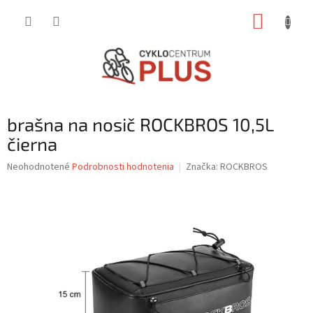
Prejsť
NÁKUP
na
obsah
KOŠÍK
brašna na nosič ROCKBROS 10,5L
čierna
Priemerné
Neohodnotené
Podrobnosti hodnotenia
Značka:
ROCKBROS
hodnotenie
produktu
je
0,0
z
5
hviezdičiek.