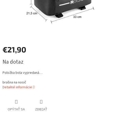
€21,90
Jednotková
Na dotaz
cena:
Položka bola vypredaná…
brašna na nosič
Detailné informácie
OPÝTAŤ SA
ZDIEĽAŤ