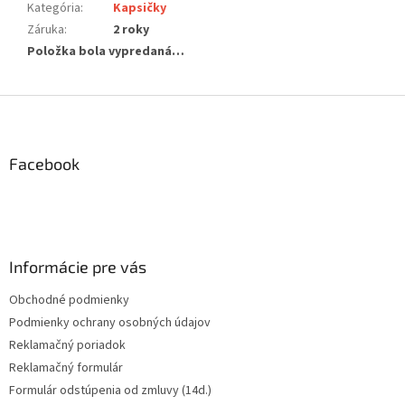
Kategória
:
Kapsičky
Záruka
:
2 roky
Položka bola vypredaná…
Z
á
p
ä
Facebook
t
i
e
Informácie pre vás
Obchodné podmienky
Podmienky ochrany osobných údajov
Reklamačný poriadok
Reklamačný formulár
Formulár odstúpenia od zmluvy (14d.)