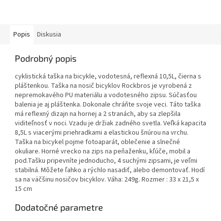
Popis
Diskusia
Podrobný popis
cyklistická taška na bicykle, vodotesná, reflexná 10,5L, čierna s
pláštenkou. Taška na nosič bicyklov Rockbros je vyrobená z
nepremokavého PU materiálu a vodotesného zipsu. Súčasťou
balenia je aj pláštenka. Dokonale chráňte svoje veci. Táto taška
má reflexný dizajn na hornej a 2 stranách, aby sa zlepšila
viditeľnosť v noci. Vzadu je držiak zadného svetla. Veľká kapacita
8,5L s viacerými priehradkami a elastickou šnúrou na vrchu.
Taška na bicykel pojme fotoaparát, oblečenie a slnečné
okuliare. Horné vrecko na zips na peňaženku, kľúče, mobil a
pod.Tašku pripevníte jednoducho, 4 suchými zipsami, je veľmi
stabilná. Môžete ľahko a rýchlo nasadiť, alebo demontovať. Hodí
sa na väčšinu nosičov bicyklov. Váha: 249g. Rozmer : 33 x 21,5 x
15 cm
Dodatočné parametre