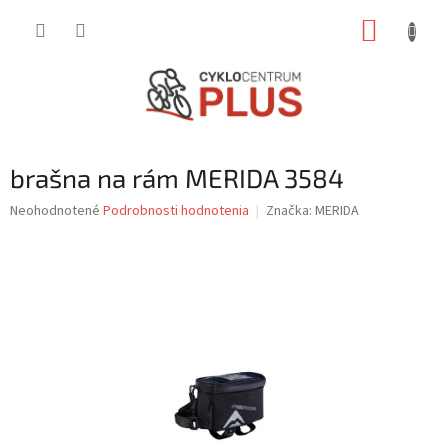
Prejsť
NÁKUP
na
obsah
KOŠÍK
brašna na rám MERIDA 3584
Priemerné
Neohodnotené
Podrobnosti hodnotenia
Značka:
MERIDA
hodnotenie
produktu
je
0,0
z
5
hviezdičiek.