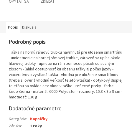
OPÝTAŤ SA
ZDIEĽAŤ
Popis
Diskusia
Podrobný popis
Taška na hornú rámovú trubku navrhnutá pre uloženie smartfónu
- umiestnenie na hornej rámovej trubke, zároveň sa upína okolo
hlavovej trubky - upnutie na rám pomocou pások so suchým
zipsom - ľahká dostupnosť ku obsahu tašky aj počas jazdy -
viacvrstvovo vystlaná taška - vhodná pre uloženie smartfónov
(treba si overiť vhodnú veľkosť telefón/taška) - dotykový displej
telefónu sa ovláda cez okno v taške - reflexné prvky - farba:
šedo-čierna - materiál: 600D Polyester - rozmery: 15.3 x 8 x 9 cm -
hmotnosť: 130 g
Dodatočné parametre
Kategória
:
Kapsičky
Záruka
:
2 roky