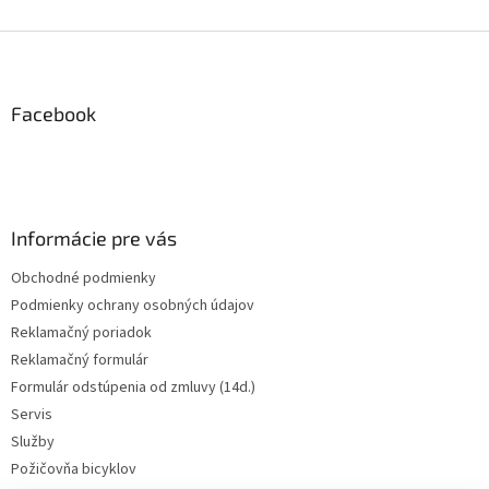
Z
á
p
ä
Facebook
t
i
e
Informácie pre vás
Obchodné podmienky
Podmienky ochrany osobných údajov
Reklamačný poriadok
Reklamačný formulár
Formulár odstúpenia od zmluvy (14d.)
Servis
Služby
Požičovňa bicyklov