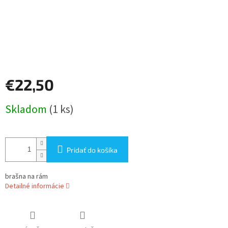
€22,50
Jednotková
Skladom
(1 ks)
cena:
Pridať do košíka
brašna na rám
Detailné informácie