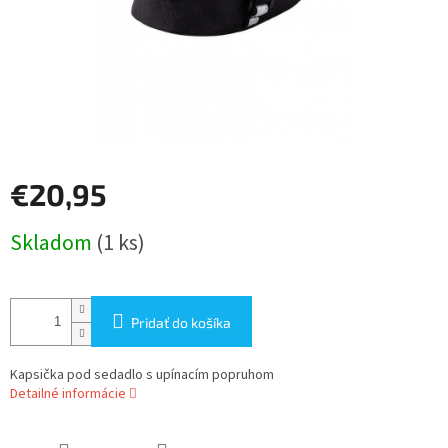
€20,95
Jednotková
Skladom
(1 ks)
cena:
Pridať do košíka
Kapsička pod sedadlo s upínacím popruhom
Detailné informácie