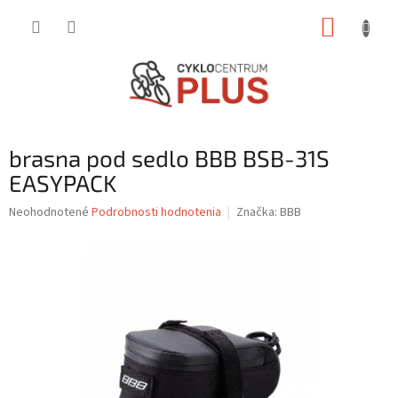
Prejsť
NÁKUP
na
obsah
KOŠÍK
brasna pod sedlo BBB BSB-31S
EASYPACK
Priemerné
Neohodnotené
Podrobnosti hodnotenia
Značka:
BBB
hodnotenie
produktu
je
0,0
z
5
hviezdičiek.