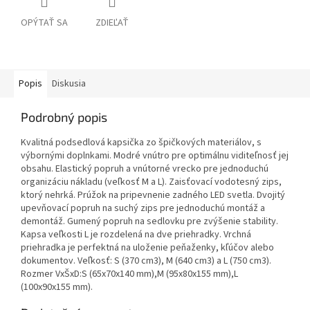
OPÝTAŤ SA
ZDIEĽAŤ
Popis
Diskusia
Podrobný popis
Kvalitná podsedlová kapsička zo špičkových materiálov, s
výbornými doplnkami. Modré vnútro pre optimálnu viditeľnosť jej
obsahu. Elastický popruh a vnútorné vrecko pre jednoduchú
organizáciu nákladu (veľkosť M a L). Zaisťovací vodotesný zips,
ktorý nehrká. Prúžok na pripevnenie zadného LED svetla. Dvojitý
upevňovací popruh na suchý zips pre jednoduchú montáž a
demontáž. Gumený popruh na sedlovku pre zvýšenie stability.
Kapsa veľkosti L je rozdelená na dve priehradky. Vrchná
priehradka je perfektná na uloženie peňaženky, kľúčov alebo
dokumentov. Veľkosť: S (370 cm3), M (640 cm3) a L (750 cm3).
Rozmer VxŠxD:S (65x70x140 mm),M (95x80x155 mm),L
(100x90x155 mm).