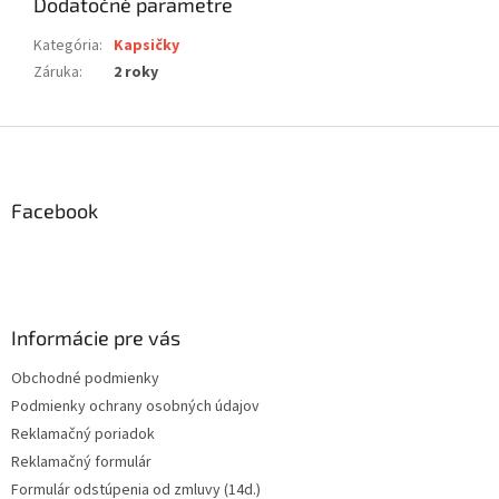
Dodatočné parametre
Kategória
:
Kapsičky
Záruka
:
2 roky
Z
á
p
ä
Facebook
t
i
e
Informácie pre vás
Obchodné podmienky
Podmienky ochrany osobných údajov
Reklamačný poriadok
Reklamačný formulár
Formulár odstúpenia od zmluvy (14d.)