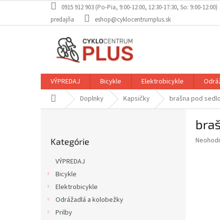
Prejsť
0915 912 903 (Po-Pia, 9:00-12:00, 12:30-17:30, So: 9:00-12:00)
na
predajňa
eshop@cyklocentrumplus.sk
obsah
VÝPREDAJ
Bicykle
Elektrobicykle
Odráž
Domov
Doplnky
Kapsičky
brašna pod sed
B
bra
o
Preskočiť
č
Priemer
Neohod
Kategórie
kategórie
n
hodnote
ý
produkt
VÝPREDAJ
p
je
Bicykle
0,0
a
z
Elektrobicykle
n
5
e
Odrážadlá a kolobežky
hviezdič
l
Prilby