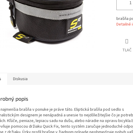
brašňa p
Detailné 
TLAČ
s
Diskusia
robný popis
 najmenšia brašňa v ponuke je práve táto. Eliptická brašňa pod sedlo s
malistickým designem je nenápadná a unesie to nejdôležitejšie čo je potre
ách. Kľúče, peniaze, lepiacu sadu na dušu, alebo náradie na opravu bicykla.
evňuje pomocou držiaku Quick Fix, tento systém zaručuje jednoduché odpo
ne z držiaku. Úzky profil brašne v žiadnom prípade neobmedzuje pohyb vaši