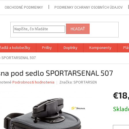
OBCHODNÉ PODMIENKY
PODMIENKY OCHRANY OSOBNÝCH ÚDAJOV
HĽADAŤ
adlá a kolobežky
Prilby
Doplnky
Komponenty
Plá
lo SPORTARSENAL 507
šna pod sedlo SPORTARSENAL 507
né
notené
Podrobnosti hodnotenia
Značka:
SPORTARSEN
nie
€18
u
Jednotk
Skla
cena:
iek.