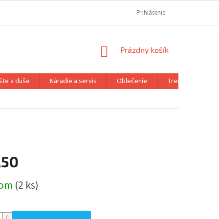
REKLAMAČNÝ PORIADOK
REKLAMAČNÝ FORMULÁR
Prihlásenie
FORMULÁR OD
NÁKUPNÝ
Prázdny košík
KOŠÍK
šte a duše
Náradie a servis
Oblečenie
Trenažéry a prís
,50
ová
dom
(2 ks)