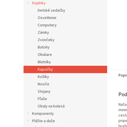
Doplnky
Detské sedačky
Osvetlenie
Computery
Zámky
Zvončeky
Batohy
Okuliare
Blatníky
Kapsičky
Popi
Košíky
Nosiče
Stojany
Pod
Fľaše
Naša
Obaly na kolesá
mini
Komponenty
cest
prip
Plášte a duše
braš