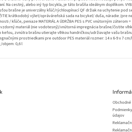
aní. Na cestný, alebo iný typ bicykla, je táto brašňa ideálnym doplňkom. VY
sťou brašne je univerzálny kľúč/rýchloupínací QF držiak na uchytenie pod s
ITIE krátkodobý výlet/opráváreňská sada na bicykel/ duša, náradie /pre 
nosti / kľúče, peniaze MATERIÁL A ÚDRŽBA PES s PVC vnútorným záterom =
vzdorný materiál (nie vodotesný)/vnútorná impregnácia brašne/čistite vl
o kefou, zvnútra brašnu utierajte vlhkou handričkou/udržiavajte vašu brašn
egnačnými prostriedkami pre outdoor PES materiál rozmer: 14 x 6-9 x 7 cm
/objem: 0,6 l
k
Informá
Obchodné 
Podmienky
údajov
Reklamačn
Reklamačný