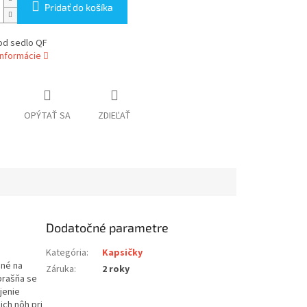
Pridať do košíka
od sedlo QF
informácie
OPÝTAŤ SA
ZDIEĽAŤ
Dodatočné parametre
Kategória
:
Kapsičky
bné na
Záruka
:
2 roky
brašňa se
jenie
ch nôh pri