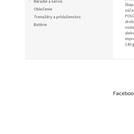
Náradie a servis
šliap
Oblečenie
súča
POUŽ
Trenažéry a príslušenstvo
drob
Batérie
vodo
aleb
impr
140 g
Z
á
p
ä
t
Faceboo
i
e