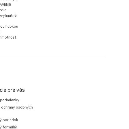
BAVENIE
edlo
nevyhnutné
hkou hubkou
u
/hmotnosť:
cie pre vás
podmienky
 ochrany osobných
ý poriadok
 formulár