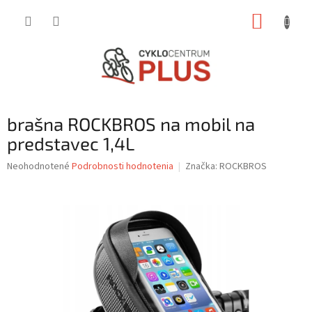
Prejsť
NÁKUP
na
obsah
KOŠÍK
brašna ROCKBROS na mobil na
predstavec 1,4L
Priemerné
Neohodnotené
Podrobnosti hodnotenia
Značka:
ROCKBROS
hodnotenie
produktu
je
0,0
z
5
hviezdičiek.