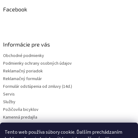
p
ä
Facebook
t
i
e
Informácie pre vás
Obchodné podmienky
Podmienky ochrany osobných údajov
Reklamačný poriadok
Reklamačný formulár
Formulár odstúpenia od zmluvy (14d.)
Servis
Služby
Požičovňa bicyklov
Kamenná predajňa
Kontakt
Tento web používa súbory cookie. Ďalším prechádzaním