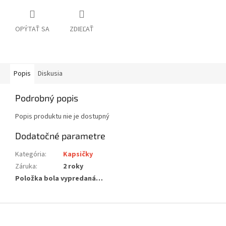
OPÝTAŤ SA
ZDIEĽAŤ
Popis
Diskusia
Podrobný popis
Popis produktu nie je dostupný
Dodatočné parametre
Kategória
:
Kapsičky
Záruka
:
2 roky
Položka bola vypredaná…
Z
á