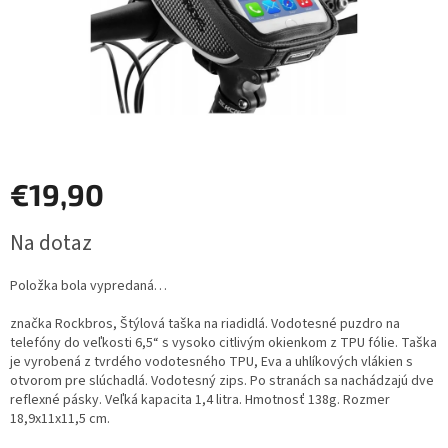
€19,90
Jednotková
Na dotaz
cena:
Položka bola vypredaná…
značka Rockbros, Štýlová taška na riadidlá. Vodotesné puzdro na
telefóny do veľkosti 6,5“ s vysoko citlivým okienkom z TPU fólie. Taška
je vyrobená z tvrdého vodotesného TPU, Eva a uhlíkových vlákien s
otvorom pre slúchadlá. Vodotesný zips. Po stranách sa nachádzajú dve
reflexné pásky. Veľká kapacita 1,4 litra. Hmotnosť 138g. Rozmer
18,9x11x11,5 cm.