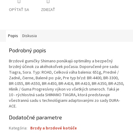
OPÝTAŤ SA
ZDIEĽAŤ
Popis
Diskusia
Podrobný popis
Brzdové gumičky Shimano ponúkajú optimálny a bezpečný
brzdný účinok za akéhokoľvek počasia. Doporučené pre sadu:
Tiagra, Sora. Typ: ROAD, Celková váha balenia: 651g, Predné /
Zadné, čierne, Balené po: pár, Pre typ bŕzd: BR-4400, BR-3300,
BR-1055, BR-A550, BR-A450, BR-A416, BR-A410, BR-A350, BR-A250,
Hliník / Guma Progresívny výkon vo všetkých smeroch. Taká je
10 - rýchlostná sada SHIMANO TIAGRA, ktorá predstavuje
všestrannú sadu s technológiami adaptovanými zo sady DURA-
ACE.
Dodatočné parametre
Kategória
:
Brzdy a brzdové kotúče