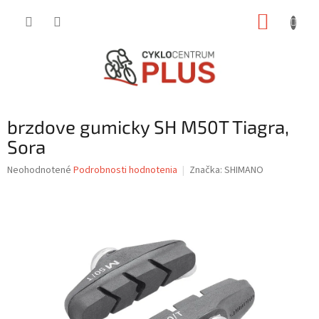
Prejsť
NÁKUP
na
obsah
KOŠÍK
brzdove gumicky SH M50T Tiagra,
Sora
Priemerné
Neohodnotené
Podrobnosti hodnotenia
Značka:
SHIMANO
hodnotenie
produktu
je
0,0
z
5
hviezdičiek.