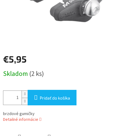
€5,95
Jednotková
Skladom
(2 ks)
cena:
Pridať do košíka
brzdové gumičky
Detailné informácie