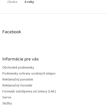
Záruka
:
2 roky
Z
á
p
ä
Facebook
t
i
e
Informácie pre vás
Obchodné podmienky
Podmienky ochrany osobných údajov
Reklamačný poriadok
Reklamačný formulár
Formulár odstúpenia od zmluvy (14d.)
Servis
Služby