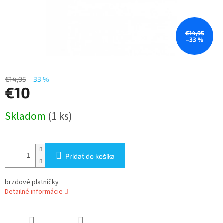
€14,95
–33 %
€14,95
–33 %
€10
Jednotková
Skladom
(1 ks)
cena:
Pridať do košíka
brzdové platničky
Detailné informácie