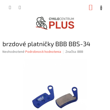
Prejsť
NÁKUP
na
obsah
KOŠÍK
brzdové platničky BBB BBS-34
Priemerné
Neohodnotené
Podrobnosti hodnotenia
Značka:
BBB
hodnotenie
produktu
je
0,0
z
5
hviezdičiek.