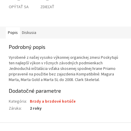
OPÝTAŤ SA
ZDIEĽAŤ
Popis
Diskusia
Podrobný popis
Vyrobené z našej vysoko výkonnej organickej zmesi Poskytujú
ten najlepší výkon v rôznych závodných podmienkach
Jednoduchá inštalácia vďaka skosenej spodnej hrane Priamo
pripravené na použitie bez zajazdenia Kompatibilné: Magura
Marta, Marta Gold a Marta SL do 2008. Clark Skeletal.
Dodatočné parametre
Kategória
:
Brzdy a brzdové kotúče
Záruka
:
2 roky
Z