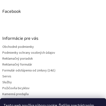
á
p
ä
Facebook
t
i
e
Informácie pre vás
Obchodné podmienky
Podmienky ochrany osobných údajov
Reklamačný poriadok
Reklamačný formulár
Formulár odstúpenia od zmluvy (14d.)
Servis
Služby
Požičovňa bicyklov
Kamenná predajňa
Kontakt
Tento web používa súbory cookie. Ďalším prechádzaním