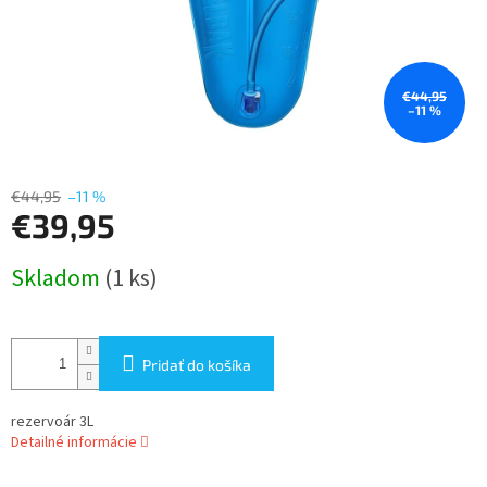
€44,95
–11 %
€44,95
–11 %
€39,95
Jednotková
Skladom
(1 ks)
cena:
Pridať do košíka
rezervoár 3L
Detailné informácie