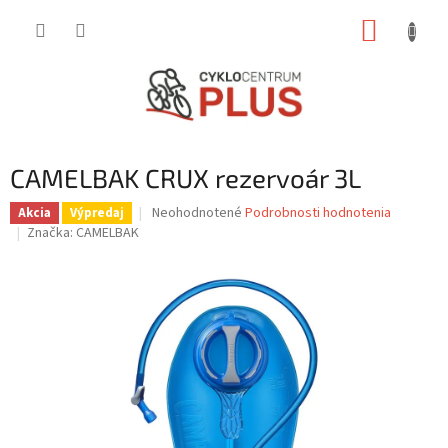
Prejsť
NÁKUP
na
obsah
KOŠÍK
CAMELBAK CRUX rezervoár 3L
Priemerné
Neohodnotené
Podrobnosti hodnotenia
Akcia
Výpredaj
hodnotenie
Značka:
CAMELBAK
produktu
je
0,0
z
5
hviezdičiek.