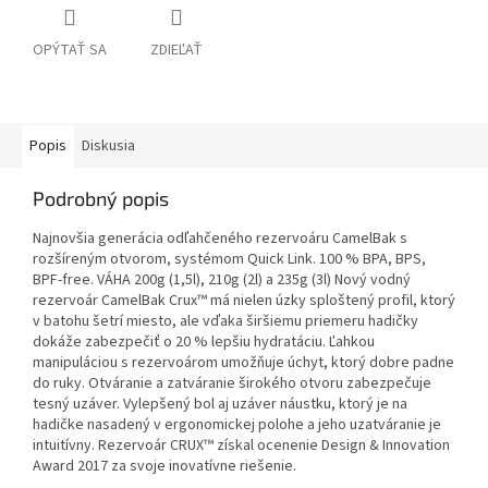
OPÝTAŤ SA
ZDIEĽAŤ
Popis
Diskusia
Podrobný popis
Najnovšia generácia odľahčeného rezervoáru CamelBak s
rozšíreným otvorom, systémom Quick Link. 100 % BPA, BPS,
BPF-free. VÁHA 200g (1,5l), 210g (2l) a 235g (3l) Nový vodný
rezervoár CamelBak Crux™ má nielen úzky sploštený profil, ktorý
v batohu šetrí miesto, ale vďaka širšiemu priemeru hadičky
dokáže zabezpečiť o 20 % lepšiu hydratáciu. Ľahkou
manipuláciou s rezervoárom umožňuje úchyt, ktorý dobre padne
do ruky. Otváranie a zatváranie širokého otvoru zabezpečuje
tesný uzáver. Vylepšený bol aj uzáver náustku, ktorý je na
hadičke nasadený v ergonomickej polohe a jeho uzatváranie je
intuitívny. Rezervoár CRUX™ získal ocenenie Design & Innovation
Award 2017 za svoje inovatívne riešenie.