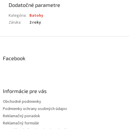
Dodatočné parametre
Kategória
:
Batohy
Záruka
:
2 roky
Z
á
p
ä
Facebook
t
i
e
Informácie pre vás
Obchodné podmienky
Podmienky ochrany osobných údajov
Reklamačný poriadok
Reklamačný formulár