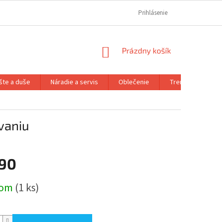
REKLAMAČNÝ PORIADOK
REKLAMAČNÝ FORMULÁR
Prihlásenie
FORMULÁR OD
NÁKUPNÝ
Prázdny košík
KOŠÍK
šte a duše
Náradie a servis
Oblečenie
Trenažéry a prís
vaniu
,90
ová
dom
(1 ks)