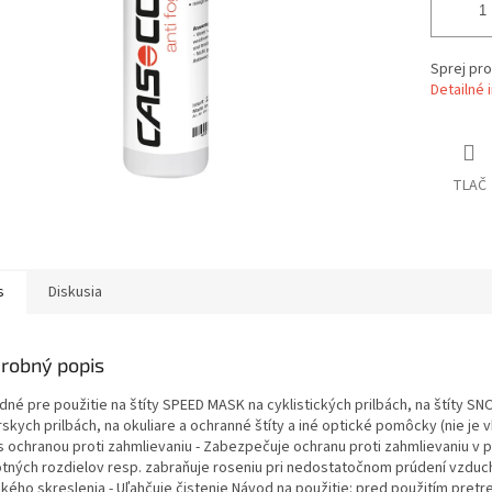
Sprej pro
Detailné 
TLAČ
s
Diskusia
robný popis
odné pre použitie na štíty SPEED MASK na cyklistických prilbách, na štíty 
rskych prilbách, na okuliare a ochranné štíty a iné optické pomôcky (nie je
 s ochranou proti zahmlievaniu - Zabezpečuje ochranu proti zahmlievaniu v 
otných rozdielov resp. zabraňuje roseniu pri nedostatočnom prúdení vzduc
ckého skreslenia - Uľahčuje čistenie Návod na použitie: pred použitím pretr