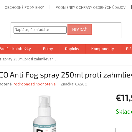
OBCHODNÉ PODMIENKY
PODMIENKY OCHRANY OSOBNÝCH ÚDAJOV
HĽADAŤ
adlá a kolobežky
Prilby
Doplnky
Komponenty
Plá
 spray 250ml proti zahmlievaniu
O Anti Fog spray 250ml proti zahmlie
né
notené
Podrobnosti hodnotenia
Značka:
CASCO
nie
€11
u
Jednotk
Skla
cena:
iek.