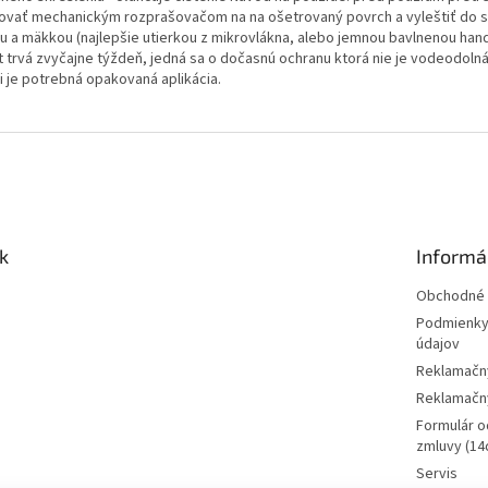
kovať mechanickým rozprašovačom na na ošetrovaný povrch a vyleštiť do 
ou a mäkkou (najlepšie utierkou z mikrovlákna, alebo jemnou bavlnenou hand
t trvá zvyčajne týždeň, jedná sa o dočasnú ochranu ktorá nie je vodeodolná
i je potrebná opakovaná aplikácia.
k
Informá
Obchodné 
Podmienky
údajov
Reklamačn
Reklamačný
Formulár o
zmluvy (14d
Servis