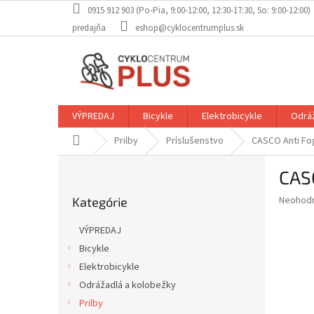
Prejsť
0915 912 903 (Po-Pia, 9:00-12:00, 12:30-17:30, So: 9:00-12:00)
na
predajňa
eshop@cyklocentrumplus.sk
obsah
VÝPREDAJ
Bicykle
Elektrobicykle
Odráž
Domov
Prilby
Príslušenstvo
CASCO Anti Fog
B
CASC
o
Preskočiť
č
Priemer
Neohod
Kategórie
kategórie
n
hodnote
ý
produkt
VÝPREDAJ
p
je
Bicykle
0,0
a
z
Elektrobicykle
n
5
e
Odrážadlá a kolobežky
hviezdič
l
Prilby