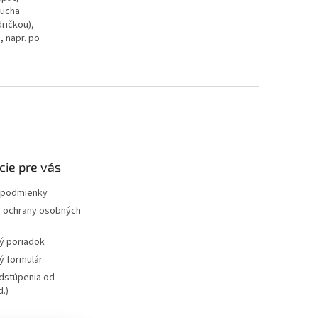
sucha
ričkou),
, napr. po
cie pre vás
podmienky
 ochrany osobných
ý poriadok
 formulár
dstúpenia od
.)