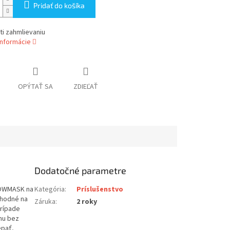
Pridať do košíka
ti zahmlievaniu
informácie
OPÝTAŤ SA
ZDIEĽAŤ
Dodatočné parametre
SNOWMASK na
Kategória
:
Príslušenstvo
 vhodné na
Záruka
:
2 roky
prípade
hu bez
epať,