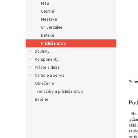
MTB
Cestné
Mestské
Univerzálne
Detské
Príslušenstvo
Doplnky
Komponenty
Plášte a duše
Náradie a servis
Popi
Oblečenie
Trenažéry a príslušenstvo
Batérie
Pod
- Vh
lyžia
sklá
tepl
opti