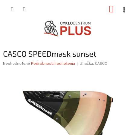
Prejsť
NÁKUP
na
obsah
KOŠÍK
CASCO SPEEDmask sunset
Priemerné
Neohodnotené
Podrobnosti hodnotenia
Značka:
CASCO
hodnotenie
produktu
je
0,0
z
5
hviezdičiek.