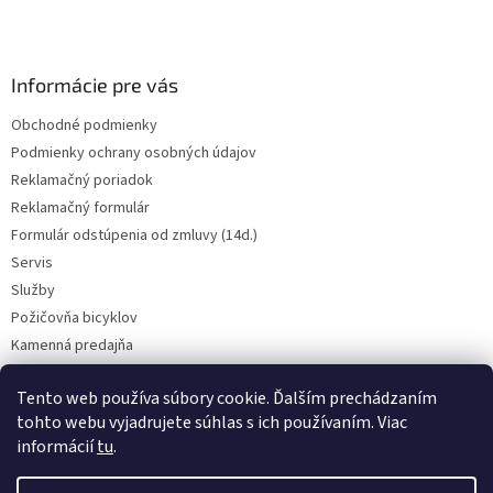
i
e
Informácie pre vás
Obchodné podmienky
Podmienky ochrany osobných údajov
Reklamačný poriadok
Reklamačný formulár
Formulár odstúpenia od zmluvy (14d.)
Servis
Služby
Požičovňa bicyklov
Kamenná predajňa
Kontakt
Tento web používa súbory cookie. Ďalším prechádzaním
tohto webu vyjadrujete súhlas s ich používaním. Viac
informácií
tu
.
CENY BICYKLOV V KATEGÓRII VÝPREDAJ PLATIA LEN PRE OSOBNÝ ODBER
V PREADJNI. Vyhradzujeme si právo na prípadnú chybu v popise.