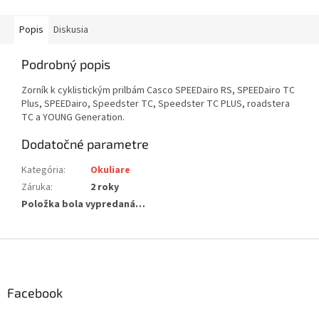
Popis
Diskusia
Podrobný popis
Zorník k cyklistickým prilbám Casco SPEEDairo RS, SPEEDairo TC
Plus, SPEEDairo, Speedster TC, Speedster TC PLUS, roadstera
TC a YOUNG Generation.
Dodatočné parametre
Kategória
:
Okuliare
Záruka
:
2 roky
Položka bola vypredaná…
Z
á
p
ä
Facebook
t