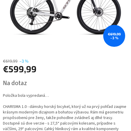
€619,99
–3 %
€619,99
–3 %
€599,99
Jednotková
Na dotaz
cena:
Položka bola vypredaná…
CHARISMA 1.0 - dámsky horský bicykel, ktorý už na prvý pohľad zaujme
krásnym moderným dizajnom a bohatou výbavou. Rám má geometriu
prispôsobenú pre ženy, takže pohodlne zvládneš aj dlhé trasy.
Dostupné sú dve verzie - s 27,5“ palcovými kolesami, prípadne s
väčšími, 29“ palcovými. Ľahký hliníkový rám a kvalitné komponenty