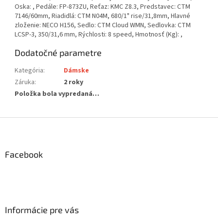
Oska: , Pedále: FP-873ZU, Reťaz: KMC Z8.3, Predstavec: CTM
7146/60mm, Riadidlá: CTM N04M, 680/1" rise/31,8mm, Hlavné
zloženie: NECO H156, Sedlo: CTM Cloud WMN, Sedlovka: CTM
LCSP-3, 350/31,6 mm, Rýchlosti: 8 speed, Hmotnosť (Kg): ,
Dodatočné parametre
Kategória
:
Dámske
Záruka
:
2 roky
Položka bola vypredaná…
Z
á
p
ä
Facebook
t
i
e
Informácie pre vás