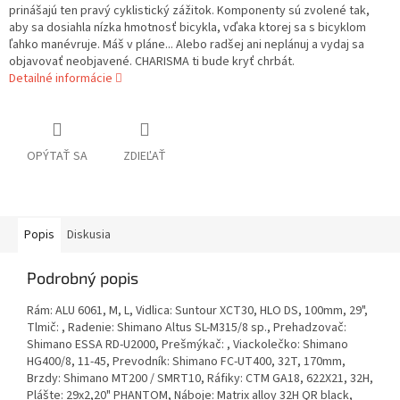
prinášajú ten pravý cyklistický zážitok. Komponenty sú zvolené tak,
aby sa dosiahla nízka hmotnosť bicykla, vďaka ktorej sa s bicyklom
ľahko manévruje. Máš v pláne... Alebo radšej ani neplánuj a vydaj sa
objavovať neobjavené. CHARISMA ti bude kryť chrbát.
Detailné informácie
OPÝTAŤ SA
ZDIEĽAŤ
Popis
Diskusia
Podrobný popis
Rám: ALU 6061, M, L, Vidlica: Suntour XCT30, HLO DS, 100mm, 29",
Tlmič: , Radenie: Shimano Altus SL-M315/8 sp., Prehadzovač:
Shimano ESSA RD-U2000, Prešmýkač: , Viackolečko: Shimano
HG400/8, 11-45, Prevodník: Shimano FC-UT400, 32T, 170mm,
Brzdy: Shimano MT200 / SMRT10, Ráfiky: CTM GA18, 622X21, 32H,
Plášte: 29x2,20" PHANTOM, Náboje: Matrix alloy 32H QR black,