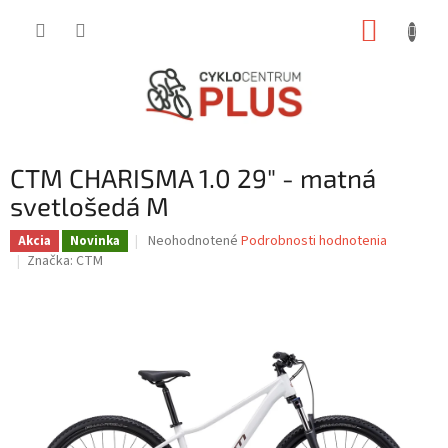
Prejsť
NÁKUP
na
obsah
KOŠÍK
CTM CHARISMA 1.0 29" - matná
svetlošedá M
Priemerné
Neohodnotené
Podrobnosti hodnotenia
Akcia
Novinka
hodnotenie
Značka:
CTM
produktu
je
0,0
z
5
hviezdičiek.