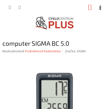
Prejsť
NÁKUP
na
obsah
KOŠÍK
computer SIGMA BC 5.0
Priemerné
Neohodnotené
Podrobnosti hodnotenia
Značka:
SIGMA
hodnotenie
produktu
je
0,0
z
5
hviezdičiek.