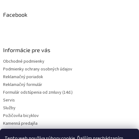
á
p
ä
Facebook
t
i
e
Informácie pre vás
Obchodné podmienky
Podmienky ochrany osobných údajov
Reklamačný poriadok
Reklamačný formulár
Formulár odstúpenia od zmluvy (14d.)
Servis
Služby
Požičovňa bicyklov
Kamenná predajňa
Kontakt
Tento web používa súbory cookie. Ďalším prechádzaním