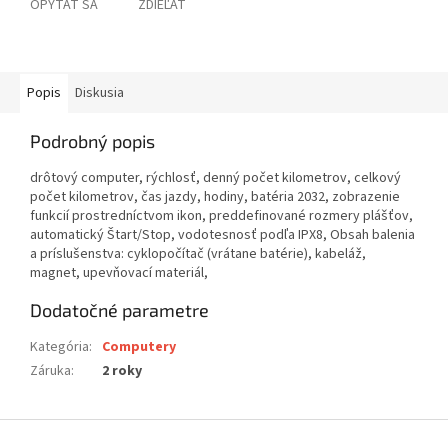
OPÝTAŤ SA
ZDIEĽAŤ
Popis
Diskusia
Podrobný popis
drôtový computer, rýchlosť, denný počet kilometrov, celkový
počet kilometrov, čas jazdy, hodiny, batéria 2032, zobrazenie
funkcií prostredníctvom ikon, preddefinované rozmery plášťov,
automatický Štart/Stop, vodotesnosť podľa IPX8, Obsah balenia
a príslušenstva: cyklopočítač (vrátane batérie), kabeláž,
magnet, upevňovací materiál,
Dodatočné parametre
Kategória
:
Computery
Záruka
:
2 roky
Z