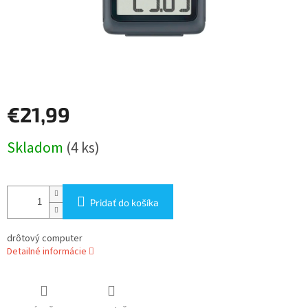
€21,99
Jednotková
Skladom
(4 ks)
cena:
Pridať do košíka
drôtový computer
Detailné informácie