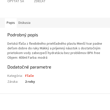
OPÝTAŤ SA
ZDIEĽAŤ
Popis
Diskusia
Podrobný popis
Detská fľaša z flexibilného priehľadného plastu Menší tvar padne
deťom dobre do ruky Mäkký a príjemný náustok s dostatočným
prietokom vody zabezpečí hydratáciu bez problémov BPA free
Objem: 400ml Farba: modrá
Dodatočné parametre
Kategória
:
Fľaše
Záruka
:
2 roky
Z
á
p