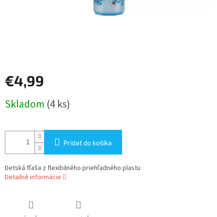
€4,99
Jednotková
Skladom
(4 ks)
cena:
Pridať do košíka
Detská fľaša z flexibilného priehľadného plastu
Detailné informácie