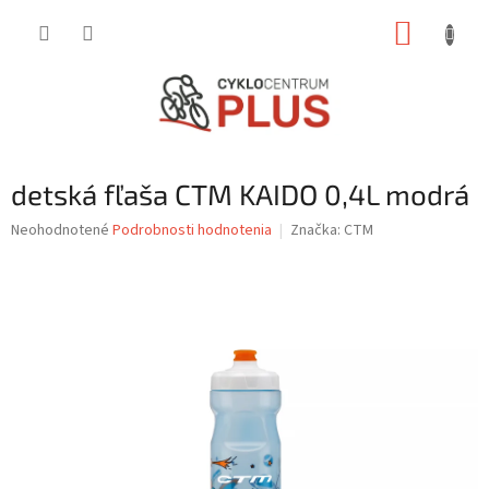
Prejsť
NÁKUP
na
obsah
KOŠÍK
detská fľaša CTM KAIDO 0,4L modrá
Priemerné
Neohodnotené
Podrobnosti hodnotenia
Značka:
CTM
hodnotenie
produktu
je
0,0
z
5
hviezdičiek.