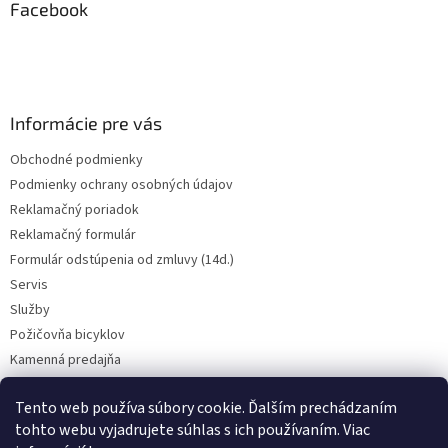
ä
Facebook
t
i
e
Informácie pre vás
Obchodné podmienky
Podmienky ochrany osobných údajov
Reklamačný poriadok
Reklamačný formulár
Formulár odstúpenia od zmluvy (14d.)
Servis
Služby
Požičovňa bicyklov
Kamenná predajňa
Kontakt
Tento web používa súbory cookie. Ďalším prechádzaním
tohto webu vyjadrujete súhlas s ich používaním. Viac