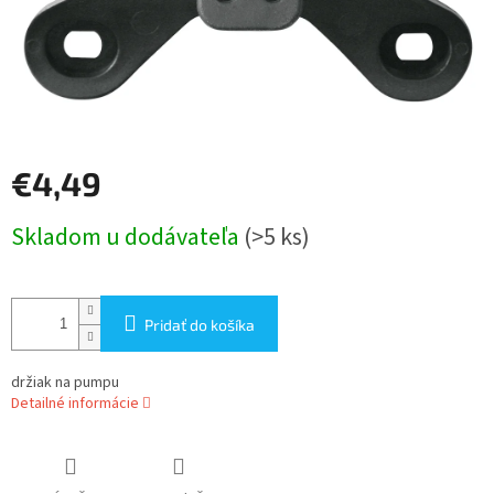
€4,49
Jednotková
Skladom u dodávateľa
(>5 ks)
cena:
Pridať do košíka
držiak na pumpu
Detailné informácie