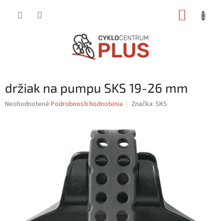
Prejsť
NÁKUP
na
obsah
KOŠÍK
držiak na pumpu SKS 19-26 mm
Priemerné
Neohodnotené
Podrobnosti hodnotenia
Značka:
SKS
hodnotenie
produktu
je
0,0
z
5
hviezdičiek.