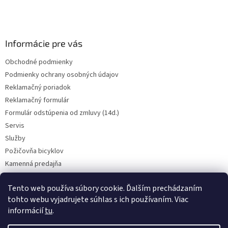
i
e
Informácie pre vás
Obchodné podmienky
Podmienky ochrany osobných údajov
Reklamačný poriadok
Reklamačný formulár
Formulár odstúpenia od zmluvy (14d.)
Servis
Služby
Požičovňa bicyklov
Kamenná predajňa
Kontakt
Tento web používa súbory cookie. Ďalším prechádzaním
tohto webu vyjadrujete súhlas s ich používaním. Viac
informácií
tu
.
CENY BICYKLOV V KATEGÓRII VÝPREDAJ PLATIA LEN PRE OSOBNÝ ODBER