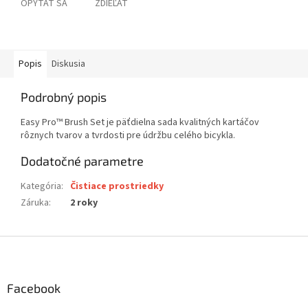
OPÝTAŤ SA
ZDIEĽAŤ
Popis
Diskusia
Podrobný popis
Easy Pro™ Brush Set je päťdielna sada kvalitných kartáčov
rôznych tvarov a tvrdosti pre údržbu celého bicykla.
Dodatočné parametre
Kategória
:
Čistiace prostriedky
Záruka
:
2 roky
Z
á
p
ä
Facebook
t