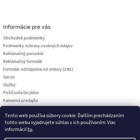
i
e
Informácie pre vás
Obchodné podmienky
Podmienky ochrany osobných údajov
Reklamačný poriadok
Reklamačný formulár
Formulár odstúpenia od zmluvy (14d.)
Servis
Služby
Požičovňa bicyklov
Kamenná predajňa
Kontakt
Tento web používa súbory cookie. Ďalším prechádzaním
tohto webu vyjadrujete súhlas s ich používaním. Viac
informácií
tu
.
CENY BICYKLOV V KATEGÓRII VÝPREDAJ PLATIA LEN PRE OSOBNÝ ODBER