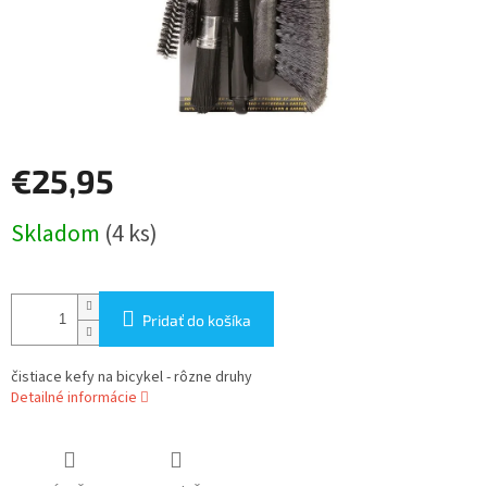
€25,95
Jednotková
Skladom
(4 ks)
cena:
Pridať do košíka
čistiace kefy na bicykel - rôzne druhy
Detailné informácie