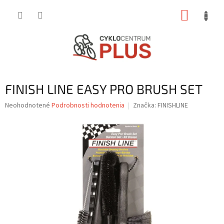
Prejsť
NÁKUP
na
obsah
KOŠÍK
FINISH LINE EASY PRO BRUSH SET
Priemerné
Neohodnotené
Podrobnosti hodnotenia
Značka:
FINISHLINE
hodnotenie
produktu
je
0,0
z
5
hviezdičiek.