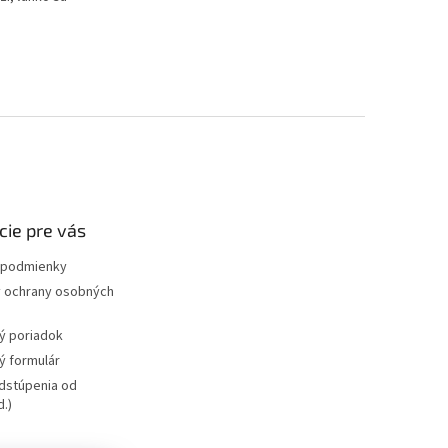
cie pre vás
podmienky
 ochrany osobných
ý poriadok
 formulár
dstúpenia od
.)