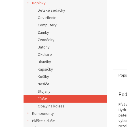
Doplnky
Detské sedačky
Osvetlenie
Computery
Zámky
Zvončeky
Batohy
Okuliare
Blatníky
Kapsičky
Popi
Košíky
Nosiče
Stojany
Pod
Fľaše
Fľaš
Obaly na kolesá
Hydr
Komponenty
pate
vyba
Plášte a duše
rozob