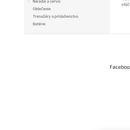
Náradie a servis
stláč
Oblečenie
Trenažéry a príslušenstvo
Batérie
Z
á
p
ä
t
Faceboo
i
e