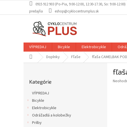
Prejsť
0915 912 903 (Po-Pia, 9:00-12:00, 12:30-17:30, So: 9:00-12:00)
na
predajňa
eshop@cyklocentrumplus.sk
obsah
VÝPREDAJ
Bicykle
Elektrobicykle
Odráž
Domov
Doplnky
Fľaše
fľaša CAMELBAK PODI
B
fľa
o
Preskočiť
č
Priemer
Neohod
Kategórie
kategórie
n
hodnote
ý
produkt
VÝPREDAJ
p
je
Bicykle
0,0
a
z
Elektrobicykle
n
5
e
Odrážadlá a kolobežky
hviezdič
l
Prilby