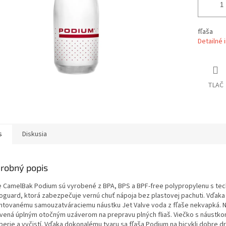
fľaša
Detailné 
TLAČ
s
Diskusia
robný popis
e CamelBak Podium sú vyrobené z BPA, BPS a BPF-free polypropylenu s te
oguard, ktorá zabezpečuje vernú chuť nápoja bez plastovej pachuti. Vďaka
ntovanému samouzatváraciemu náustku Jet Valve voda z fľaše nekvapká. N
vená úplným otočným uzáverom na prepravu plných fliaš. Viečko s náustko
erie a vyčistí. Vďaka dokonalému tvaru sa fľaša Podium na bicykli dobre dr