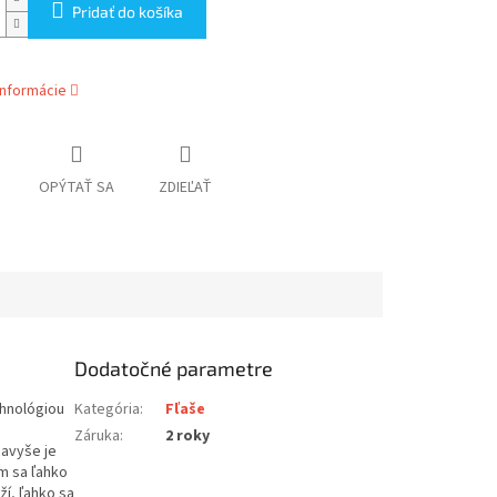
Pridať do košíka
informácie
OPÝTAŤ SA
ZDIEĽAŤ
Dodatočné parametre
chnológiou
Kategória
:
Fľaše
Záruka
:
2 roky
avyše je
m sa ľahko
ží, ľahko sa