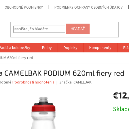
OBCHODNÉ PODMIENKY
PODMIENKY OCHRANY OSOBNÝCH ÚDAJOV
HĽADAŤ
adlá a kolobežky
Prilby
Doplnky
Komponenty
Plá
UM 620ml fiery red
ša CAMELBAK PODIUM 620ml fiery red
né
notené
Podrobnosti hodnotenia
Značka:
CAMELBAK
nie
€12
u
Jednotk
Skla
cena:
iek.