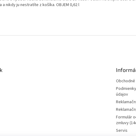
a a nikdy ju nestratíte z košíka. OBJEM 0,62 l
k
Informá
Obchodné 
Podmienky
údajov
Reklamačn
Reklamačný
Formulár o
zmluvy (14d
Servis