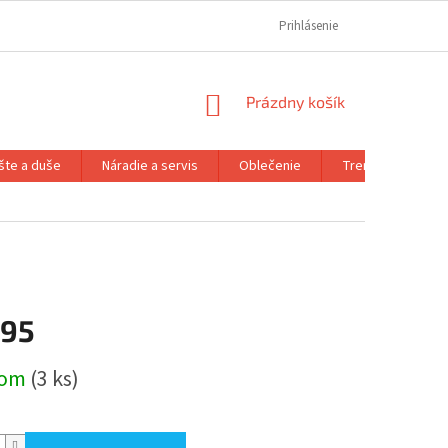
REKLAMAČNÝ PORIADOK
REKLAMAČNÝ FORMULÁR
Prihlásenie
FORMULÁR OD
NÁKUPNÝ
Prázdny košík
KOŠÍK
šte a duše
Náradie a servis
Oblečenie
Trenažéry a prís
,95
ová
dom
(3 ks)