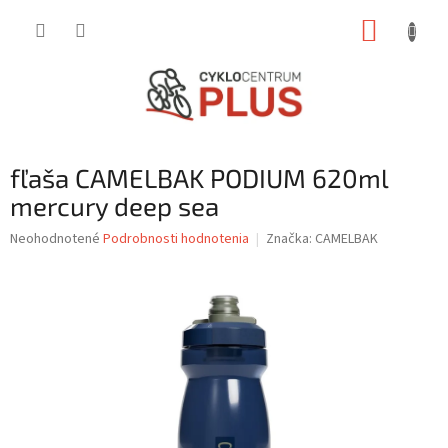
Prejsť
NÁKUP
na
obsah
KOŠÍK
fľaša CAMELBAK PODIUM 620ml
mercury deep sea
Priemerné
Neohodnotené
Podrobnosti hodnotenia
Značka:
CAMELBAK
hodnotenie
produktu
je
0,0
z
5
hviezdičiek.