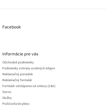
Z
á
p
ä
Facebook
t
i
e
Informácie pre vás
Obchodné podmienky
Podmienky ochrany osobných údajov
Reklamačný poriadok
Reklamačný formulár
Formulár odstúpenia od zmluvy (14d.)
Servis
Služby
Požičovňa bicyklov