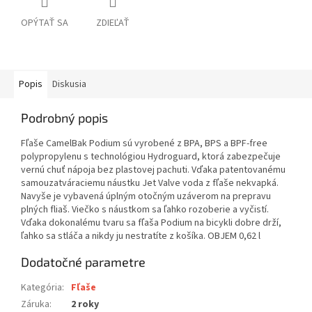
OPÝTAŤ SA
ZDIEĽAŤ
Popis
Diskusia
Podrobný popis
Fľaše CamelBak Podium sú vyrobené z BPA, BPS a BPF-free
polypropylenu s technológiou Hydroguard, ktorá zabezpečuje
vernú chuť nápoja bez plastovej pachuti. Vďaka patentovanému
samouzatváraciemu náustku Jet Valve voda z fľaše nekvapká.
Navyše je vybavená úplným otočným uzáverom na prepravu
plných fliaš. Viečko s náustkom sa ľahko rozoberie a vyčistí.
Vďaka dokonalému tvaru sa fľaša Podium na bicykli dobre drží,
ľahko sa stláča a nikdy ju nestratíte z košíka. OBJEM 0,62 l
Dodatočné parametre
Kategória
:
Fľaše
Záruka
:
2 roky