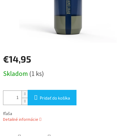
€14,95
Jednotková
Skladom
(1 ks)
cena:
Pridať do košíka
fľaša
Detailné informácie