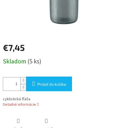
€7,45
Jednotková
Skladom
(5 ks)
cena:
Pridať do košíka
cyklistická fľaša
Detailné informácie