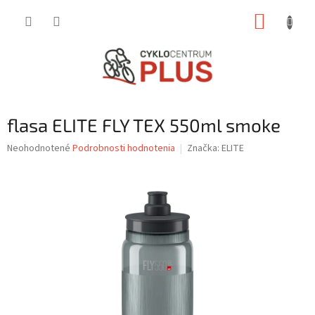
Prejsť
NÁKUP
na
obsah
KOŠÍK
flasa ELITE FLY TEX 550ml smoke
Priemerné
Neohodnotené
Podrobnosti hodnotenia
Značka:
ELITE
hodnotenie
produktu
je
0,0
z
5
hviezdičiek.