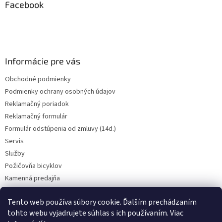
ä
Facebook
t
i
e
Informácie pre vás
Obchodné podmienky
Podmienky ochrany osobných údajov
Reklamačný poriadok
Reklamačný formulár
Formulár odstúpenia od zmluvy (14d.)
Servis
Služby
Požičovňa bicyklov
Kamenná predajňa
Kontakt
Tento web používa súbory cookie. Ďalším prechádzaním
tohto webu vyjadrujete súhlas s ich používaním. Viac