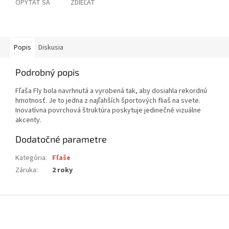
OPÝTAŤ SA
ZDIEĽAŤ
Popis
Diskusia
Podrobný popis
Fľaša Fly bola navrhnutá a vyrobená tak, aby dosiahla rekordnú
hmotnosť. Je to jedna z najľahších športových fliaš na svete.
Inovatívna povrchová štruktúra poskytuje jedinečné vizuálne
akcenty.
Dodatočné parametre
Kategória
:
Fľaše
Záruka
:
2 roky
Z
á
p