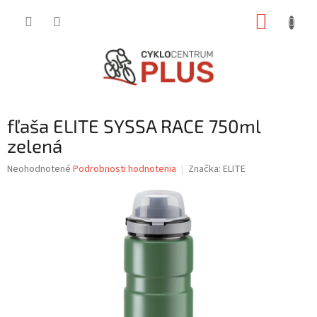
Prejsť
NÁKUP
na
obsah
KOŠÍK
fľaša ELITE SYSSA RACE 750ml
zelená
Priemerné
Neohodnotené
Podrobnosti hodnotenia
Značka:
ELITE
hodnotenie
produktu
je
0,0
z
5
hviezdičiek.