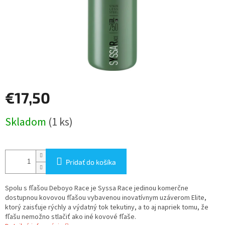
€17,50
Jednotková
Skladom
(1 ks)
cena:
Pridať do košíka
Spolu s fľašou Deboyo Race je Syssa Race jedinou komerčne
dostupnou kovovou fľašou vybavenou inovatívnym uzáverom Elite,
ktorý zaisťuje rýchly a výdatný tok tekutiny, a to aj napriek tomu, že
fľašu nemožno stlačiť ako iné kovové fľaše.