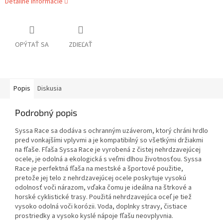
Detailné informácie
OPÝTAŤ SA
ZDIEĽAŤ
Popis
Diskusia
Podrobný popis
Syssa Race sa dodáva s ochranným uzáverom, ktorý chráni hrdlo
pred vonkajšími vplyvmi a je kompatibilný so všetkými držiakmi
na fľaše. Fľaša Syssa Race je vyrobená z čistej nehrdzavejúcej
ocele, je odolná a ekologická s veľmi dlhou životnosťou. Syssa
Race je perfektná fľaša na mestské a športové použitie,
pretože jej telo z nehrdzavejúcej ocele poskytuje vysokú
odolnosť voči nárazom, vďaka čomu je ideálna na štrkové a
horské cyklistické trasy. Použitá nehrdzavejúca oceľ je tiež
vysoko odolná voči korózii. Voda, doplnky stravy, čistiace
prostriedky a vysoko kyslé nápoje fľašu neovplyvnia.