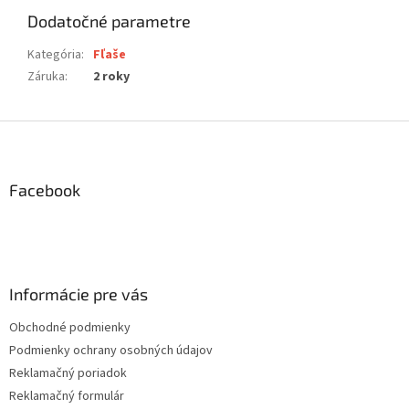
Dodatočné parametre
Kategória
:
Fľaše
Záruka
:
2 roky
Z
á
p
ä
Facebook
t
i
e
Informácie pre vás
Obchodné podmienky
Podmienky ochrany osobných údajov
Reklamačný poriadok
Reklamačný formulár