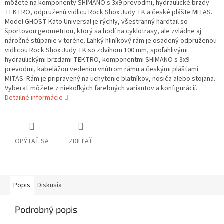
môžete na komponenty SHIMANO s 3x9 prevodmi, hydraulické brzdy
TEKTRO, odpruženú vidlicu Rock Shox Judy TK a české plášte MITAS.
Model GHOST Kato Universal je rýchly, všestranný hardtail so
športovou geometriou, ktorý sa hodí na cyklotrasy, ale zvládne aj
náročné stúpanie v teréne. Ľahký hliníkový rám je osadený odpruženou
vidlicou Rock Shox Judy TK so zdvihom 100 mm, spoľahlivými
hydraulickými brzdami TEKTRO, komponentmi SHIMANO s 3x9
prevodmi, kabelážou vedenou vnútrom rámu a českými plášťami
MITAS. Rám je pripravený na uchytenie blatníkov, nosiča alebo stojana.
Vyberať môžete z niekoľkých farebných variantov a konfigurácií.
Detailné informácie
OPÝTAŤ SA
ZDIEĽAŤ
Popis
Diskusia
Podrobný popis