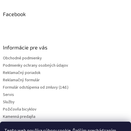
á
p
ä
Facebook
t
i
e
Informácie pre vás
Obchodné podmienky
Podmienky ochrany osobných údajov
Reklamačný poriadok
Reklamačný formulár
Formulár odstúpenia od zmluvy (14d.)
Servis
Služby
Požičovňa bicyklov
Kamenná predajňa
Kontakt
Tento web používa súbory cookie. Ďalším prechádzaním