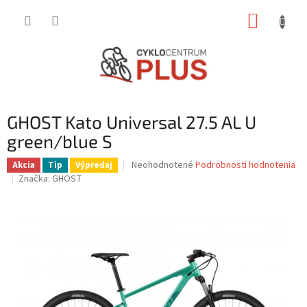
Prejsť
NÁKUP
na
obsah
KOŠÍK
GHOST Kato Universal 27.5 AL U
green/blue S
Priemerné
Neohodnotené
Podrobnosti hodnotenia
Akcia
Tip
Výpredaj
hodnotenie
Značka:
GHOST
produktu
je
0,0
z
5
hviezdičiek.