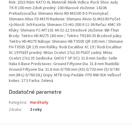
Rok: 2023 Rám: KATO AL Materiál: hliník Vidlica: Rock Shox Judy
TK R 100 mm Zdvih predný: 100 Hlavové zloženie: 14106
Prehadzovačka: Shimano Alivio RD-M3100 9-S Presmykač:
Shimano Altus FD-M370 Radenie: Shimano Alivio SL-M3100 Počet
rýchlostí: 3x9 Kazeta: Shimano CS-HG-200-9 11-36 Reťaz: KMC X9
Kľuky: Shimano FC-MT101 44-32-22 Stredové zloženie: BB-Thun
Brzdy: Tektro HD-M275 180 mm / Tektro TR180-35 Brzdové páky:
Tektro HD-M275 Náboje: Shimano HB-TX505 QR 100 mm / Shimano
FH-TX505 QR 135 mm Ráfiky: Rodi Excalibur XC 19 / Rodi Excalibur
XC 19 Plášť predný: Mitas Ocelot 27x2.35 Plášť zadný: Mitas
Ocelot 27x2.35 Sedlovka: GHOST SP DC1 31.6 mm Sedlo: Selle
Italia X-Base Predstavec: Ground Fiftyone Dia. 31.8 mm Riadidlá:
Ground Fiftyone Dia. 31.8 mm 0/700 mm (XS) 0/720 mm (S) 0/740
mm (M-L) 0/760 (XL) Gripy: MTB Grip Pedále: FPD NW-91K Veľkosť
kolies: 27.5 Farba: Zelená
Dodatočné parametre
Kategória
:
Hardtaily
Záruka
:
2 roky
Z