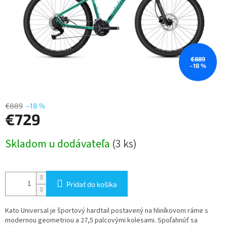
€889
–18 %
€889
–18 %
€729
Jednotková
Skladom u dodávateľa
(3 ks)
cena:
Pridať do košíka
Kato Universal je športový hardtail postavený na hliníkovom ráme s
modernou geometriou a 27,5 palcovými kolesami. Spoľahnúť sa