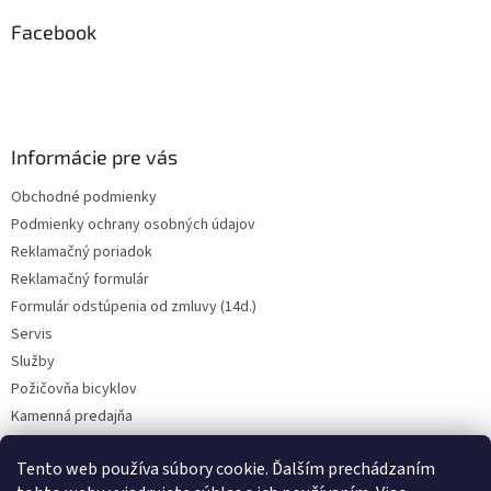
p
ä
Facebook
t
i
e
Informácie pre vás
Obchodné podmienky
Podmienky ochrany osobných údajov
Reklamačný poriadok
Reklamačný formulár
Formulár odstúpenia od zmluvy (14d.)
Servis
Služby
Požičovňa bicyklov
Kamenná predajňa
Kontakt
Tento web používa súbory cookie. Ďalším prechádzaním