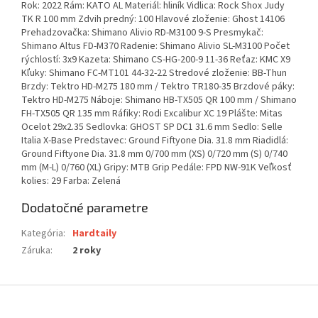
Rok: 2022 Rám: KATO AL Materiál: hliník Vidlica: Rock Shox Judy
TK R 100 mm Zdvih predný: 100 Hlavové zloženie: Ghost 14106
Prehadzovačka: Shimano Alivio RD-M3100 9-S Presmykač:
Shimano Altus FD-M370 Radenie: Shimano Alivio SL-M3100 Počet
rýchlostí: 3x9 Kazeta: Shimano CS-HG-200-9 11-36 Reťaz: KMC X9
Kľuky: Shimano FC-MT101 44-32-22 Stredové zloženie: BB-Thun
Brzdy: Tektro HD-M275 180 mm / Tektro TR180-35 Brzdové páky:
Tektro HD-M275 Náboje: Shimano HB-TX505 QR 100 mm / Shimano
FH-TX505 QR 135 mm Ráfiky: Rodi Excalibur XC 19 Plášte: Mitas
Ocelot 29x2.35 Sedlovka: GHOST SP DC1 31.6 mm Sedlo: Selle
Italia X-Base Predstavec: Ground Fiftyone Dia. 31.8 mm Riadidlá:
Ground Fiftyone Dia. 31.8 mm 0/700 mm (XS) 0/720 mm (S) 0/740
mm (M-L) 0/760 (XL) Gripy: MTB Grip Pedále: FPD NW-91K Veľkosť
kolies: 29 Farba: Zelená
Dodatočné parametre
Kategória
:
Hardtaily
Záruka
:
2 roky
Z
á