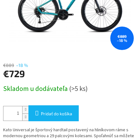
€889
–18 %
€889
–18 %
€729
Jednotková
Skladom u dodávateľa
(>5 ks)
cena:
Pridať do košíka
Kato Universal je športový hardtail postavený na hliníkovom ráme s
modernou geometriou a 29 palcovými kolesami. Spoľahnúť sa môžete