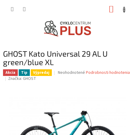
Prejsť
NÁKUP
na
obsah
KOŠÍK
GHOST Kato Universal 29 AL U
green/blue XL
Priemerné
Neohodnotené
Podrobnosti hodnotenia
Akcia
Tip
Výpredaj
hodnotenie
Značka:
GHOST
produktu
je
0,0
z
5
hviezdičiek.