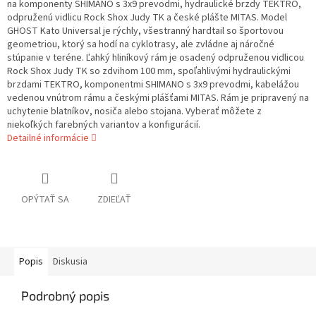
na komponenty SHIMANO s 3x9 prevodmi, hydraulické brzdy TEKTRO,
odpruženú vidlicu Rock Shox Judy TK a české plášte MITAS. Model
GHOST Kato Universal je rýchly, všestranný hardtail so športovou
geometriou, ktorý sa hodí na cyklotrasy, ale zvládne aj náročné
stúpanie v teréne. Ľahký hliníkový rám je osadený odpruženou vidlicou
Rock Shox Judy TK so zdvihom 100 mm, spoľahlivými hydraulickými
brzdami TEKTRO, komponentmi SHIMANO s 3x9 prevodmi, kabelážou
vedenou vnútrom rámu a českými plášťami MITAS. Rám je pripravený na
uchytenie blatníkov, nosiča alebo stojana. Vyberať môžete z
niekoľkých farebných variantov a konfigurácií.
Detailné informácie
OPÝTAŤ SA
ZDIEĽAŤ
Popis
Diskusia
Podrobný popis