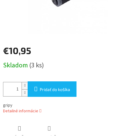
€10,95
Jednotková
Skladom
(3 ks)
cena:
Pridať do košíka
gripy
Detailné informácie