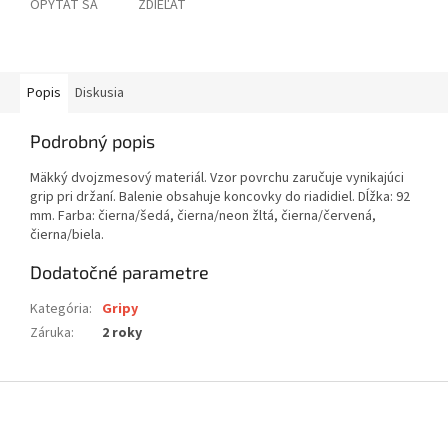
OPÝTAŤ SA
ZDIEĽAŤ
Popis
Diskusia
Podrobný popis
Mäkký dvojzmesový materiál. Vzor povrchu zaručuje vynikajúci
grip pri držaní. Balenie obsahuje koncovky do riadidiel. Dĺžka: 92
mm. Farba: čierna/šedá, čierna/neon žltá, čierna/červená,
čierna/biela.
Dodatočné parametre
Kategória
:
Gripy
Záruka
:
2 roky
Z
á
p