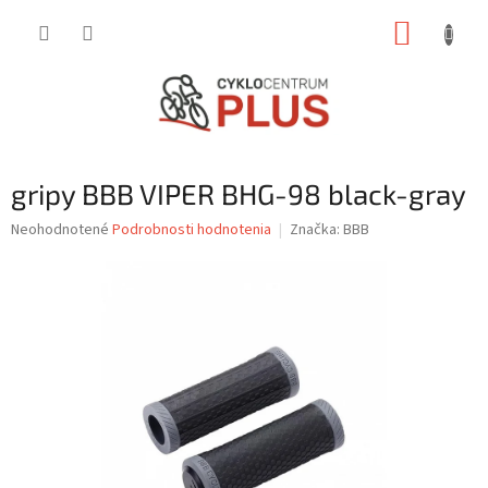
Prejsť
NÁKUP
na
obsah
KOŠÍK
gripy BBB VIPER BHG-98 black-gray
Priemerné
Neohodnotené
Podrobnosti hodnotenia
Značka:
BBB
hodnotenie
produktu
je
0,0
z
5
hviezdičiek.