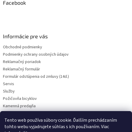
ä
Facebook
t
i
e
Informácie pre vás
Obchodné podmienky
Podmienky ochrany osobných údajov
Reklamačný poriadok
Reklamačný formulár
Formulár odstúpenia od zmluvy (14d.)
Servis
Služby
Požičovňa bicyklov
Kamenná predajňa
Kontakt
Tento web používa súbory cookie. Ďalším prechádzaním
tohto webu vyjadrujete súhlas s ich používaním. Viac