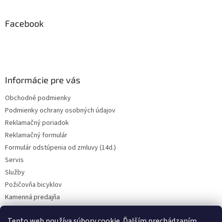
á
p
ä
Facebook
t
i
e
Informácie pre vás
Obchodné podmienky
Podmienky ochrany osobných údajov
Reklamačný poriadok
Reklamačný formulár
Formulár odstúpenia od zmluvy (14d.)
Servis
Služby
Požičovňa bicyklov
Kamenná predajňa
Kontakt
Tento web používa súbory cookie. Ďalším prechádzaním