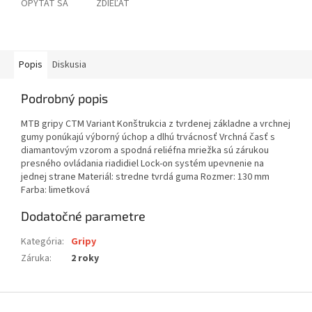
OPÝTAŤ SA
ZDIEĽAŤ
Popis
Diskusia
Podrobný popis
MTB gripy CTM Variant Konštrukcia z tvrdenej základne a vrchnej
gumy ponúkajú výborný úchop a dlhú trvácnosť Vrchná časť s
diamantovým vzorom a spodná reliéfna mriežka sú zárukou
presného ovládania riadidiel Lock-on systém upevnenie na
jednej strane Materiál: stredne tvrdá guma Rozmer: 130 mm
Farba: limetková
Dodatočné parametre
Kategória
:
Gripy
Záruka
:
2 roky
Z