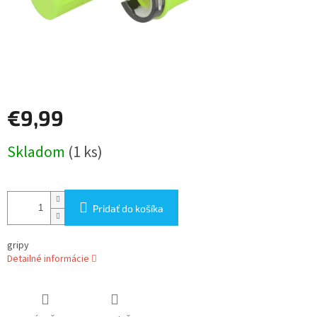
€9,99
Jednotková
Skladom
(1 ks)
cena:
Pridať do košíka
gripy
Detailné informácie