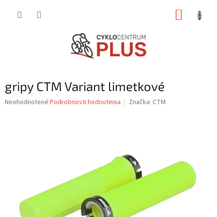
Prejsť
NÁKUP
na
obsah
KOŠÍK
gripy CTM Variant limetkové
Priemerné
Neohodnotené
Podrobnosti hodnotenia
Značka:
CTM
hodnotenie
produktu
je
0,0
z
5
hviezdičiek.