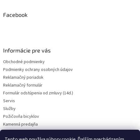
á
p
ä
Facebook
t
i
e
Informácie pre vás
Obchodné podmienky
Podmienky ochrany osobných údajov
Reklamačný poriadok
Reklamačný formulár
Formulár odstúpenia od zmluvy (14d.)
Servis
Služby
Požičovňa bicyklov
Kamenná predajňa
Kontakt
Tento web používa súbory cookie. Ďalším prechádzaním