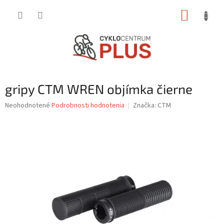
Prejsť
NÁKUP
na
obsah
KOŠÍK
gripy CTM WREN objímka čierne
Priemerné
Neohodnotené
Podrobnosti hodnotenia
Značka:
CTM
hodnotenie
produktu
je
0,0
z
5
hviezdičiek.