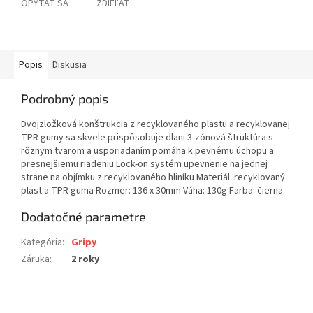
OPÝTAŤ SA
ZDIEĽAŤ
Popis
Diskusia
Podrobný popis
Dvojzložková konštrukcia z recyklovaného plastu a recyklovanej
TPR gumy sa skvele prispôsobuje dlani 3-zónová štruktúra s
rôznym tvarom a usporiadaním pomáha k pevnému úchopu a
presnejšiemu riadeniu Lock-on systém upevnenie na jednej
strane na objímku z recyklovaného hliníku Materiál: recyklovaný
plast a TPR guma Rozmer: 136 x 30mm Váha: 130g Farba: čierna
Dodatočné parametre
Kategória
:
Gripy
Záruka
:
2 roky
Z