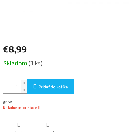
€8,99
Jednotková
Skladom
(3 ks)
cena:
Pridať do košíka
gripy
Detailné informácie