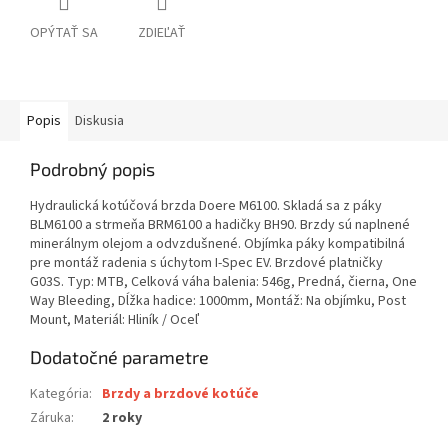
OPÝTAŤ SA
ZDIEĽAŤ
Popis
Diskusia
Podrobný popis
Hydraulická kotúčová brzda Doere M6100. Skladá sa z páky
BLM6100 a strmeňa BRM6100 a hadičky BH90. Brzdy sú naplnené
minerálnym olejom a odvzdušnené. Objímka páky kompatibilná
pre montáž radenia s úchytom I-Spec EV. Brzdové platničky
G03S. Typ: MTB, Celková váha balenia: 546g, Predná, čierna, One
Way Bleeding, Dĺžka hadice: 1000mm, Montáž: Na objímku, Post
Mount, Materiál: Hliník / Oceľ
Dodatočné parametre
Kategória
:
Brzdy a brzdové kotúče
Záruka
:
2 roky