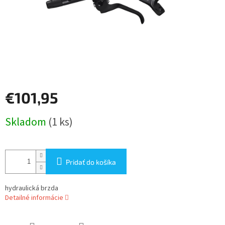
€101,95
Jednotková
Skladom
(1 ks)
cena:
Pridať do košíka
hydraulická brzda
Detailné informácie