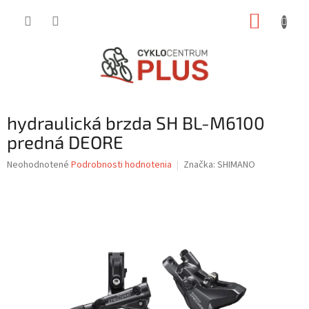
Prejsť
NÁKUP
na
obsah
KOŠÍK
hydraulická brzda SH BL-M6100
predná DEORE
Priemerné
Neohodnotené
Podrobnosti hodnotenia
Značka:
SHIMANO
hodnotenie
produktu
je
0,0
z
5
hviezdičiek.