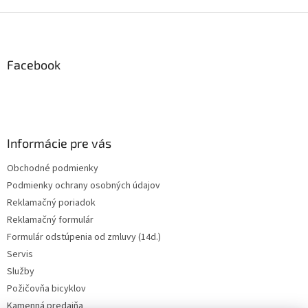
Z
á
p
ä
Facebook
t
i
e
Informácie pre vás
Obchodné podmienky
Podmienky ochrany osobných údajov
Reklamačný poriadok
Reklamačný formulár
Formulár odstúpenia od zmluvy (14d.)
Servis
Služby
Požičovňa bicyklov
Kamenná predajňa