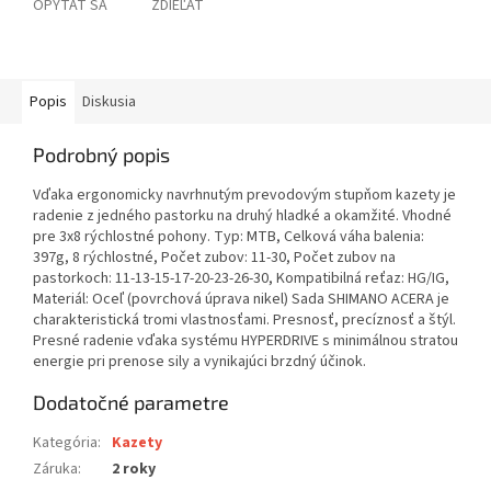
OPÝTAŤ SA
ZDIEĽAŤ
Popis
Diskusia
Podrobný popis
Vďaka ergonomicky navrhnutým prevodovým stupňom kazety je
radenie z jedného pastorku na druhý hladké a okamžité. Vhodné
pre 3x8 rýchlostné pohony. Typ: MTB, Celková váha balenia:
397g, 8 rýchlostné, Počet zubov: 11-30, Počet zubov na
pastorkoch: 11-13-15-17-20-23-26-30, Kompatibilná reťaz: HG/IG,
Materiál: Oceľ (povrchová úprava nikel) Sada SHIMANO ACERA je
charakteristická tromi vlastnosťami. Presnosť, precíznosť a štýl.
Presné radenie vďaka systému HYPERDRIVE s minimálnou stratou
energie pri prenose sily a vynikajúci brzdný účinok.
Dodatočné parametre
Kategória
:
Kazety
Záruka
:
2 roky