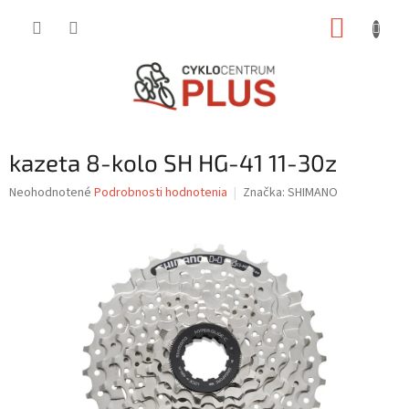
Prejsť
NÁKUP
na
obsah
KOŠÍK
kazeta 8-kolo SH HG-41 11-30z
Priemerné
Neohodnotené
Podrobnosti hodnotenia
Značka:
SHIMANO
hodnotenie
produktu
je
0,0
z
5
hviezdičiek.