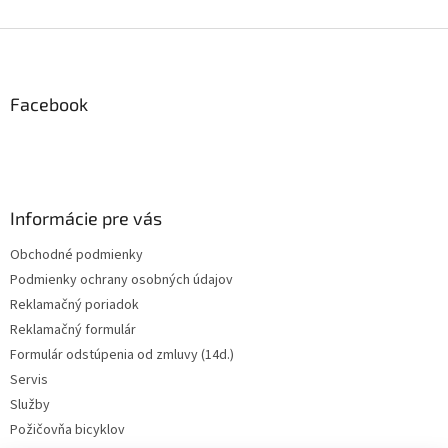
Z
á
p
ä
Facebook
t
i
e
Informácie pre vás
Obchodné podmienky
Podmienky ochrany osobných údajov
Reklamačný poriadok
Reklamačný formulár
Formulár odstúpenia od zmluvy (14d.)
Servis
Služby
Požičovňa bicyklov