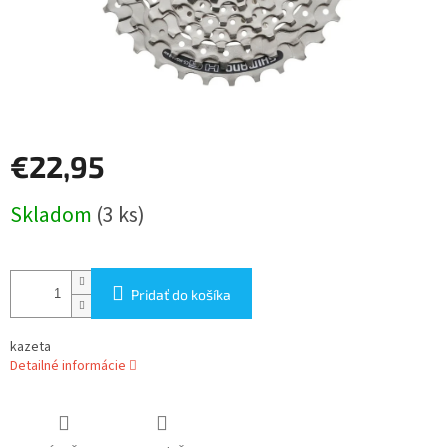
€22,95
Jednotková
Skladom
(3 ks)
cena:
Pridať do košíka
kazeta
Detailné informácie