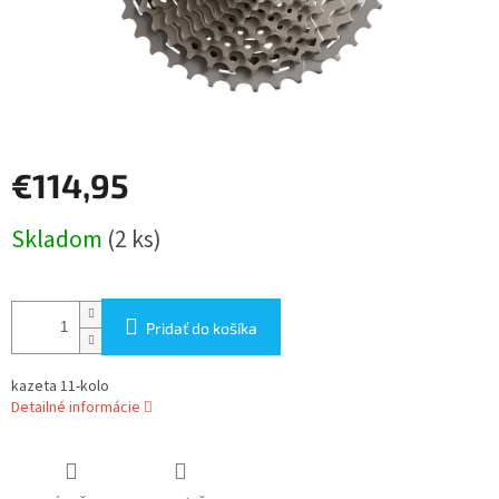
€114,95
Jednotková
Skladom
(2 ks)
cena:
Pridať do košíka
kazeta 11-kolo
Detailné informácie