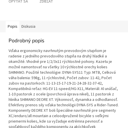
OPÝTAŤ SA
ZDIEĽAŤ
Popis
Diskusia
Podrobný popis
Vďaka ergonomicky navrhnutým prevodovým stupňom je
radenie z jedného prevodového stupňa na druhý hladké a
okamžité. Vhodné pre 1/2/3x11 rýchlostné pohony. Kazetu je
možné namontovať na všetky 10 rýchlostné orechy kolies
SHIMANO. Použité technológie: DYNA-SYS11 Typ: MTB, Celková
váha balenia: 598g, 11 rýchlostné, Počet zubov: 11-42, Počet
zubov na pastorkoch: 11-13-15-17-19-21-24-28-32-37-42,
Kompatibilná reťaz: HG-EV 11-speed/HG-X11, Materiál: Al unášač,
1-10 pastorok z ocele (povrchová úprava nikel), 11 pastorok z
hliníka SHIMANO DEORE XT. Výkonnosť, dynamika a odhodlanosť.
Efektívny prenos sily vďaka technológii DYNA-SYS a Rider-Tuned.
Komponenty DEORE XT boli špeciálne navrhnuté pre segmenty
XC/enduro/all mountain a celoodpružené bicykle s veľkými
priemermi kolies, kde sa vyžaduje extrémna pevnosť a
spoľahlivosť každého komponentu za akýchkoľvek