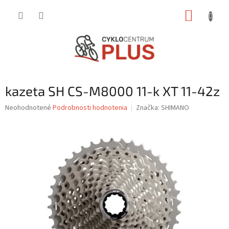
Prejsť
NÁKUP
na
obsah
KOŠÍK
kazeta SH CS-M8000 11-k XT 11-42z
Priemerné
Neohodnotené
Podrobnosti hodnotenia
Značka:
SHIMANO
hodnotenie
produktu
je
0,0
z
5
hviezdičiek.