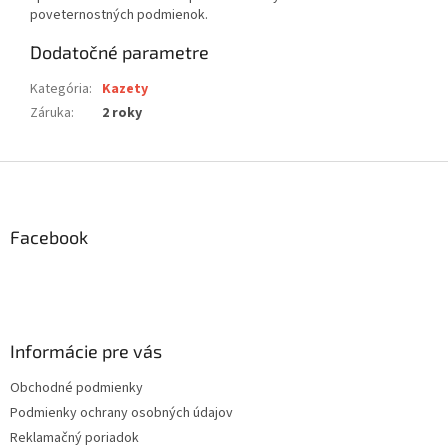
poveternostných podmienok.
Dodatočné parametre
Kategória
:
Kazety
Záruka
:
2 roky
Z
á
p
ä
Facebook
t
i
e
Informácie pre vás
Obchodné podmienky
Podmienky ochrany osobných údajov
Reklamačný poriadok