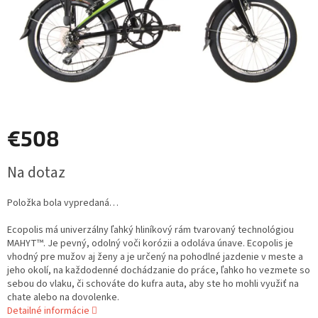
€508
Jednotková
Na dotaz
cena:
Položka bola vypredaná…
Ecopolis má univerzálny ľahký hliníkový rám tvarovaný technológiou
MAHYT™. Je pevný, odolný voči korózii a odoláva únave. Ecopolis je
vhodný pre mužov aj ženy a je určený na pohodlné jazdenie v meste a
jeho okolí, na každodenné dochádzanie do práce, ľahko ho vezmete so
sebou do vlaku, či schováte do kufra auta, aby ste ho mohli využiť na
chate alebo na dovolenke.
Detailné informácie