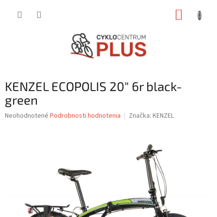
Prejsť
NÁKUP
na
obsah
KOŠÍK
KENZEL ECOPOLIS 20" 6r black-
green
Priemerné
Neohodnotené
Podrobnosti hodnotenia
Značka:
KENZEL
hodnotenie
produktu
je
0,0
z
5
hviezdičiek.