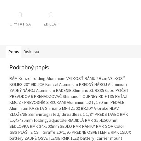
OPÝTAŤ SA
ZDIEĽAŤ
Popis
Diskusia
Podrobný popis
RÁM Kenzel folding Aluminium VEĽKOSŤ RÁMU 29 cm VEĽKOSŤ
KOLIES 20” VIDLICA Kenzel Aluminium PREDNÝ NÁBOJ Aluminium
ZADNÝ NÁBOJ Aluminium RADENIE Shimano SL-RS35 6spd POČET
PREVODOV 6 PREHADZOVAČ Shimano TOURNEY RD-FT35 REŤAZ
KMC Z7 PREVODNÍK S KĽUKAMI Aluminium 52T; 170mm PEDÁLE
Aluminium KAZETA Shimano MF-TZ500 BRZDY V-brake HLAV.
ZLOŽENIE Semi-integrated, threadless 1 1/8” PREDSTAVEC RMK
25,4x435mm folding, adjustble RIADIDLÁ RMK 25,4x500mm
SEDLOVKA RMK 34x500mm SEDLO RMK RÁFIKY RMK SOA Color
GBS PLÁŠTE CST Giraffe 20×1,95 PREDNÉ OSVETLENIE RMK 15LUX
battery ZADNÉ OSVETLENIE RMK 1LED battery, carrier mount