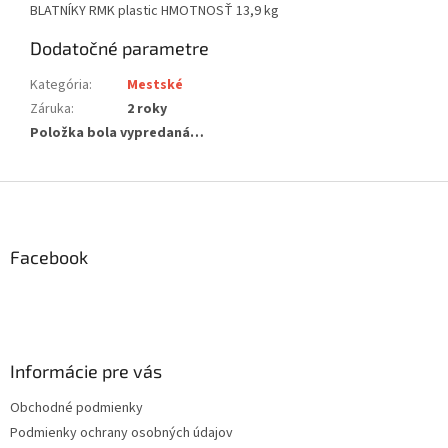
BLATNÍKY RMK plastic HMOTNOSŤ 13,9 kg
Dodatočné parametre
Kategória
:
Mestské
Záruka
:
2 roky
Položka bola vypredaná…
Z
á
p
ä
Facebook
t
i
e
Informácie pre vás
Obchodné podmienky
Podmienky ochrany osobných údajov