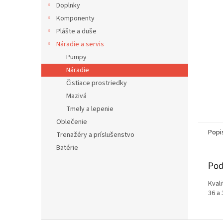
Doplnky
Komponenty
Plášte a duše
Náradie a servis
Pumpy
Náradie
Čistiace prostriedky
Mazivá
Tmely a lepenie
Oblečenie
Popi
Trenažéry a príslušenstvo
Batérie
Pod
Kval
36 a