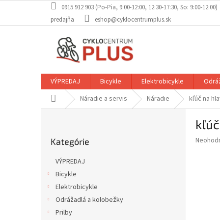
Prejsť
0915 912 903 (Po-Pia, 9:00-12:00, 12:30-17:30, So: 9:00-12:00)
na
predajňa
eshop@cyklocentrumplus.sk
obsah
VÝPREDAJ
Bicykle
Elektrobicykle
Odráž
Domov
Náradie a servis
Náradie
kľúč na hl
B
kľúč
o
Preskočiť
č
Priemer
Neohod
Kategórie
kategórie
n
hodnote
ý
produkt
VÝPREDAJ
p
je
Bicykle
0,0
a
z
Elektrobicykle
n
5
e
Odrážadlá a kolobežky
hviezdič
l
Prilby