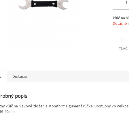
kľúč na h
Detailné 
TLAČ
s
Diskusia
robný popis
itný kľúč na hlavové zloženia. Komfortná gumená rúčka. Dostupný vo veľkost
 36-40mm.