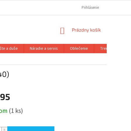
REKLAMAČNÝ PORIADOK
REKLAMAČNÝ FORMULÁR
Prihlásenie
FORMULÁR OD
NÁKUPNÝ
Prázdny košík
KOŠÍK
šte a duše
Náradie a servis
Oblečenie
Trenažéry a prís
40)
,95
ová
dom
(1 ks)