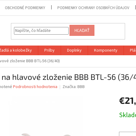
OBCHODNÉ PODMIENKY
PODMIENKY OCHRANY OSOBNÝCH ÚDAJOV
HĽADAŤ
adlá a kolobežky
Prilby
Doplnky
Komponenty
Plá
avové zloženie BBB BTL-56 (36/40)
 na hlavové zloženie BBB BTL-56 (36/
né
notené
Podrobnosti hodnotenia
Značka:
BBB
nie
€21
u
Jednotk
Skla
cena:
iek.