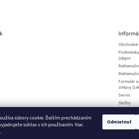
k
Informá
Obchodné 
Podmienky
údajov
Reklamačn
Reklamačný
Formulár o
zmluvy (14d
Servis
Služby
Požičovňa 
oužíva súbory cookie. Ďalším prechádzaním
Kamenná p
Odmietnuť
CENY BI
yjadrujete súhlas s ich používaním. Viac
Kontakt
Vyhradz
u
.
nemusí 