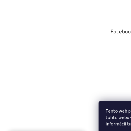
Z
á
p
ä
t
Faceboo
i
e
Tento web p
tohto webu v
informácií
t