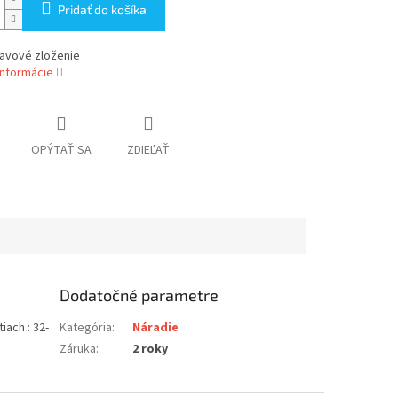
Pridať do košíka
lavové zloženie
informácie
OPÝTAŤ SA
ZDIEĽAŤ
Dodatočné parametre
iach : 32-
Kategória
:
Náradie
Záruka
:
2 roky