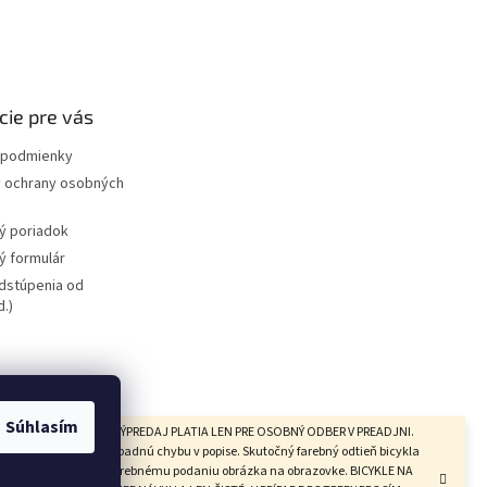
cie pre vás
podmienky
 ochrany osobných
ý poriadok
 formulár
dstúpenia od
.)
bicyklov
redajňa
Súhlasím
CYKLOV V KATEGÓRII VÝPREDAJ PLATIA LEN PRE OSOBNÝ ODBER V PREADJNI.
ujeme si právo na prípadnú chybu v popise. Skutočný farebný odtieň bicykla
presne zodpovedať farebnému podaniu obrázka na obrazovke. BICYKLE NA