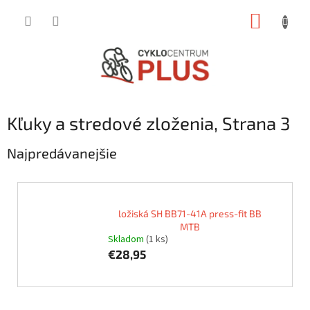
Prejsť
NÁKUP
na
obsah
KOŠÍK
Kľuky a stredové zloženia
, Strana 3
Najpredávanejšie
ložiská SH BB71-41A press-fit BB
MTB
Skladom
(1 ks)
€28,95