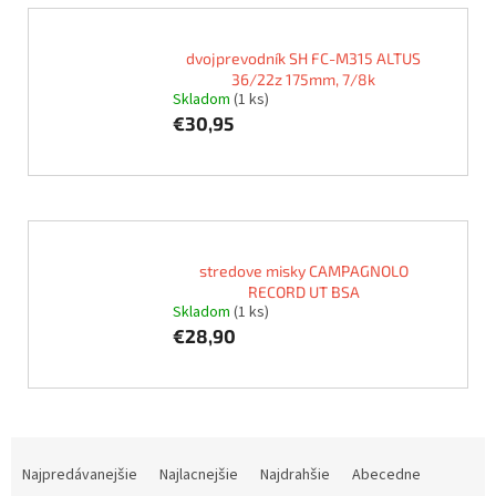
dvojprevodník SH FC-M315 ALTUS
36/22z 175mm, 7/8k
Skladom
(1 ks)
€30,95
stredove misky CAMPAGNOLO
RECORD UT BSA
Skladom
(1 ks)
€28,90
R
a
Najpredávanejšie
Najlacnejšie
Najdrahšie
Abecedne