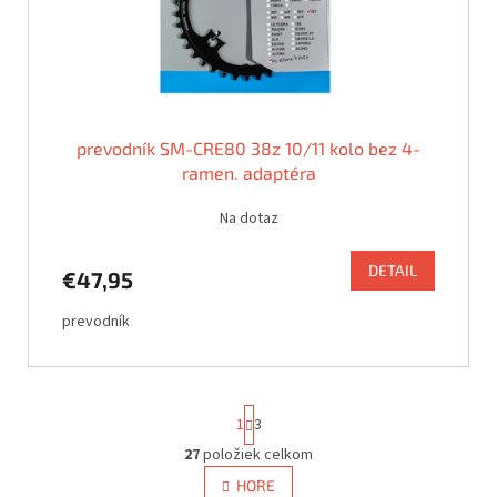
prevodník SM-CRE80 38z 10/11 kolo bez 4-
ramen. adaptéra
Na dotaz
DETAIL
€47,95
prevodník
S
1
3
t
r
27
položiek celkom
O
á
v
HORE
n