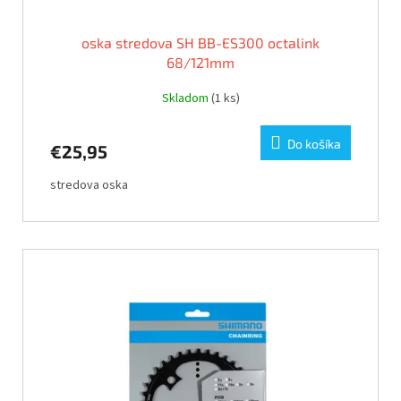
oska stredova SH BB-ES300 octalink
68/121mm
Skladom
(1 ks)
Do košíka
€25,95
stredova oska