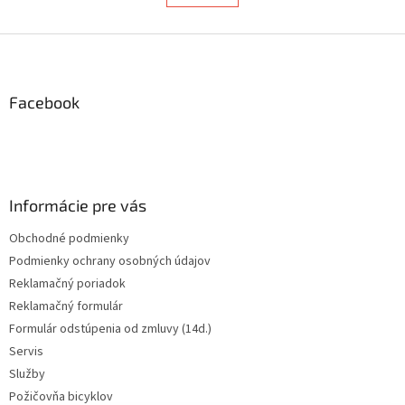
l
k
á
o
v
Z
d
a
a
á
n
c
p
i
i
ä
Facebook
e
e
t
p
i
r
e
v
k
y
Informácie pre vás
v
ý
Obchodné podmienky
p
Podmienky ochrany osobných údajov
i
s
Reklamačný poriadok
u
Reklamačný formulár
Formulár odstúpenia od zmluvy (14d.)
Servis
Služby
Požičovňa bicyklov