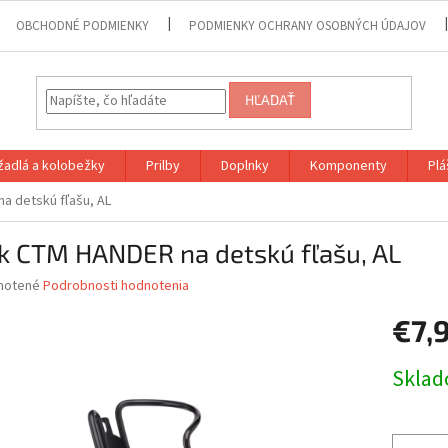
OBCHODNÉ PODMIENKY
PODMIENKY OCHRANY OSOBNÝCH ÚDAJOV
HĽADAŤ
adlá a kolobežky
Prilby
Doplnky
Komponenty
Plá
a detskú fľašu, AL
ík CTM HANDER na detskú fľašu, AL
né
notené
Podrobnosti hodnotenia
nie
€7,
u
Jednotk
Skla
cena:
iek.