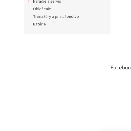
Náradie a servis
Oblečenie
Trenažéry a príslušenstvo
Batérie
Z
á
p
ä
t
Faceboo
i
e