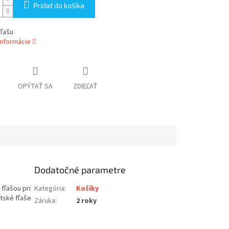
Pridať do košíka
fľašu
informácie
OPÝTAŤ SA
ZDIEĽAŤ
Dodatočné parametre
fľašou pri
Kategória
:
Košíky
tské fľaše
Záruka
:
2 roky