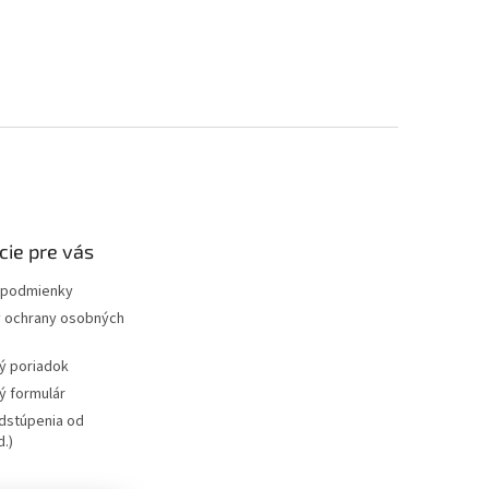
cie pre vás
podmienky
 ochrany osobných
ý poriadok
 formulár
dstúpenia od
.)