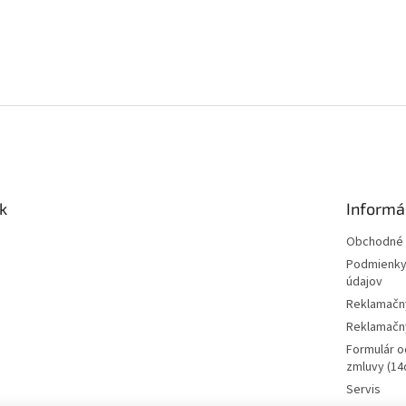
k
Informá
Obchodné 
Podmienky
údajov
Reklamačn
Reklamačný
Formulár o
zmluvy (14d
Servis