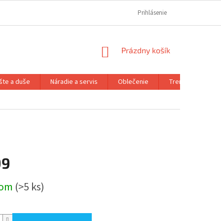
REKLAMAČNÝ PORIADOK
REKLAMAČNÝ FORMULÁR
Prihlásenie
FORMULÁR OD
NÁKUPNÝ
Prázdny košík
KOŠÍK
šte a duše
Náradie a servis
Oblečenie
Trenažéry a prís
99
ová
dom
(>5 ks)