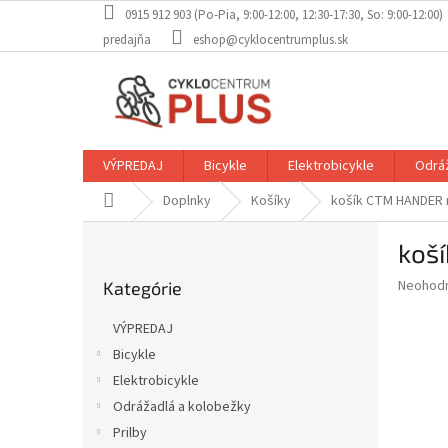
Prejsť
0915 912 903 (Po-Pia, 9:00-12:00, 12:30-17:30, So: 9:00-12:00)
na
predajňa
eshop@cyklocentrumplus.sk
obsah
VÝPREDAJ
Bicykle
Elektrobicykle
Odráž
Domov
Doplnky
Košíky
košík CTM HANDER n
B
koš
o
Preskočiť
č
Priemer
Neohod
Kategórie
kategórie
n
hodnote
ý
produkt
VÝPREDAJ
p
je
Bicykle
0,0
a
z
Elektrobicykle
n
5
e
Odrážadlá a kolobežky
hviezdič
l
Prilby