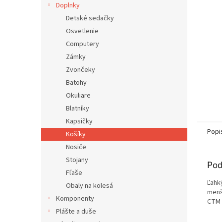
Doplnky
Detské sedačky
Osvetlenie
Computery
Zámky
Zvončeky
Batohy
Okuliare
Blatníky
Kapsičky
Popi
Košíky
Nosiče
Stojany
Pod
Fľaše
Ľahk
Obaly na kolesá
menš
Komponenty
CTM K
Plášte a duše