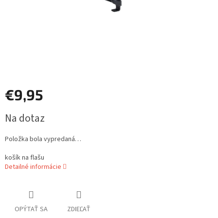
€9,95
Jednotková
Na dotaz
cena:
Položka bola vypredaná…
košík na flašu
Detailné informácie
OPÝTAŤ SA
ZDIEĽAŤ