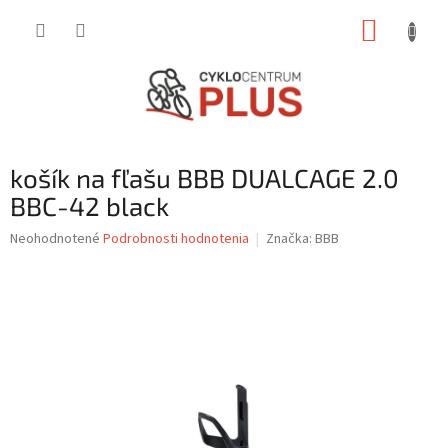
Prejsť
NÁKUP
na
obsah
KOŠÍK
košík na fľašu BBB DUALCAGE 2.0
BBC-42 black
Priemerné
Neohodnotené
Podrobnosti hodnotenia
Značka:
BBB
hodnotenie
produktu
je
0,0
z
5
hviezdičiek.