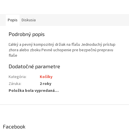
Popis
Diskusia
Podrobný popis
Ľahký a pevný kompozitný držiak na fľašu Jednoduchý prístup
zhora alebo zboku Pevné uchopenie pre bezpečnú prepravu
flaše
Dodatočné parametre
Kategória
:
Košíky
Záruka
:
2 roky
Položka bola vypredaná…
Z
á
p
ä
Facebook