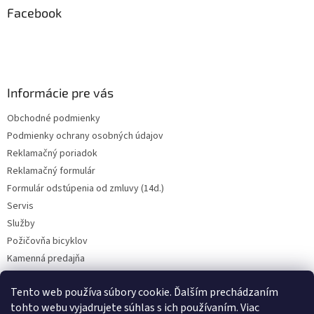
ä
Facebook
t
i
e
Informácie pre vás
Obchodné podmienky
Podmienky ochrany osobných údajov
Reklamačný poriadok
Reklamačný formulár
Formulár odstúpenia od zmluvy (14d.)
Servis
Služby
Požičovňa bicyklov
Kamenná predajňa
Kontakt
Tento web používa súbory cookie. Ďalším prechádzaním
tohto webu vyjadrujete súhlas s ich používaním. Viac