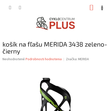
Prejsť
NÁKUP
na
obsah
KOŠÍK
košík na fľašu MERIDA 3438 zeleno-
čierny
Priemerné
Neohodnotené
Podrobnosti hodnotenia
Značka:
MERIDA
hodnotenie
produktu
je
0,0
z
5
hviezdičiek.