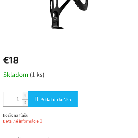
€18
Jednotková
Skladom
(1 ks)
cena:
Pridať do košíka
košík na fľašu
Detailné informácie