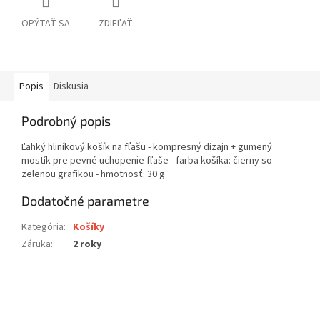
OPÝTAŤ SA
ZDIEĽAŤ
Popis
Diskusia
Podrobný popis
Ľahký hliníkový košík na fľašu - kompresný dizajn + gumený
mostík pre pevné uchopenie fľaše - farba košíka: čierny so
zelenou grafikou - hmotnosť: 30 g
Dodatočné parametre
Kategória
:
Košíky
Záruka
:
2 roky
Z
á
p