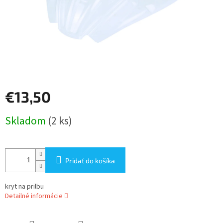
€13,50
Jednotková
Skladom
(2 ks)
cena:
Pridať do košíka
kryt na prilbu
Detailné informácie