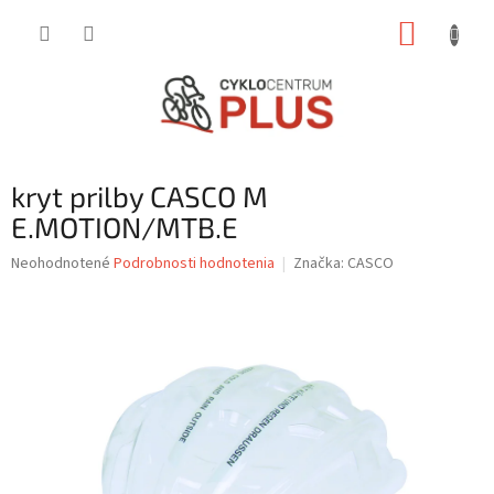
Prejsť
NÁKUP
na
obsah
KOŠÍK
kryt prilby CASCO M
E.MOTION/MTB.E
Priemerné
Neohodnotené
Podrobnosti hodnotenia
Značka:
CASCO
hodnotenie
produktu
je
0,0
z
5
hviezdičiek.