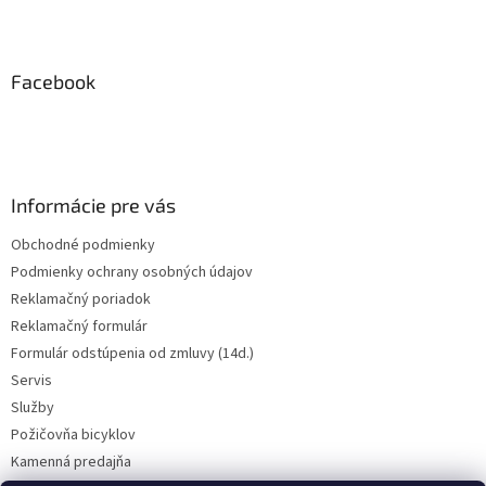
Z
á
p
ä
Facebook
t
i
e
Informácie pre vás
Obchodné podmienky
Podmienky ochrany osobných údajov
Reklamačný poriadok
Reklamačný formulár
Formulár odstúpenia od zmluvy (14d.)
Servis
Služby
Požičovňa bicyklov
Kamenná predajňa