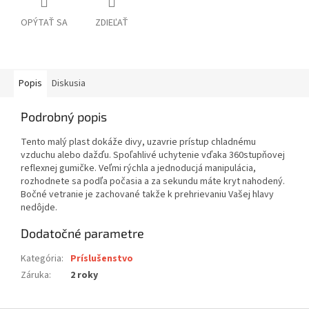
OPÝTAŤ SA
ZDIEĽAŤ
Popis
Diskusia
Podrobný popis
Tento malý plast dokáže divy, uzavrie prístup chladnému
vzduchu alebo dažďu. Spoľahlivé uchytenie vďaka 360stupňovej
reflexnej gumičke. Veľmi rýchla a jednoducjá manipulácia,
rozhodnete sa podľa počasia a za sekundu máte kryt nahodený.
Bočné vetranie je zachované takže k prehrievaniu Vašej hlavy
nedôjde.
Dodatočné parametre
Kategória
:
Príslušenstvo
Záruka
:
2 roky