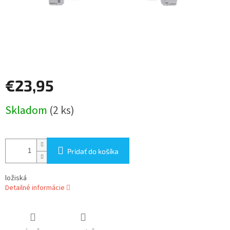
€23,95
Jednotková
Skladom
(2 ks)
cena:
Pridať do košíka
ložiská
Detailné informácie