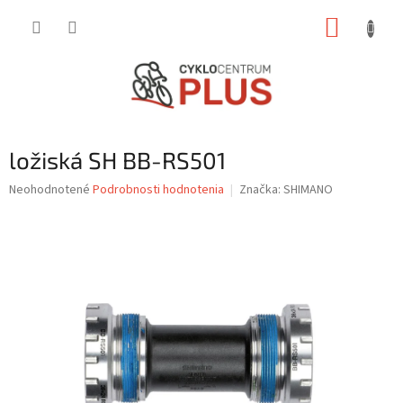
Prejsť
NÁKUP
na
obsah
KOŠÍK
ložiská SH BB-RS501
Priemerné
Neohodnotené
Podrobnosti hodnotenia
Značka:
SHIMANO
hodnotenie
produktu
je
0,0
z
5
hviezdičiek.