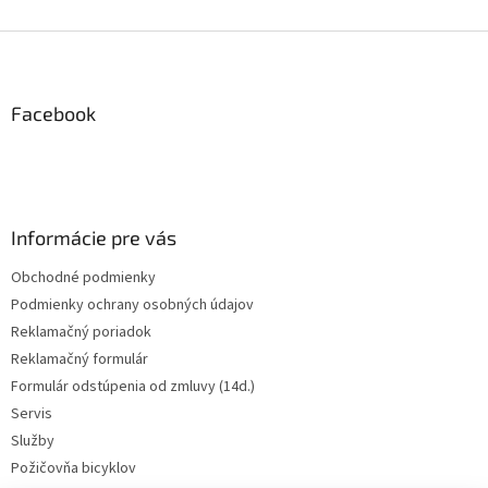
Z
á
p
ä
Facebook
t
i
e
Informácie pre vás
Obchodné podmienky
Podmienky ochrany osobných údajov
Reklamačný poriadok
Reklamačný formulár
Formulár odstúpenia od zmluvy (14d.)
Servis
Služby
Požičovňa bicyklov