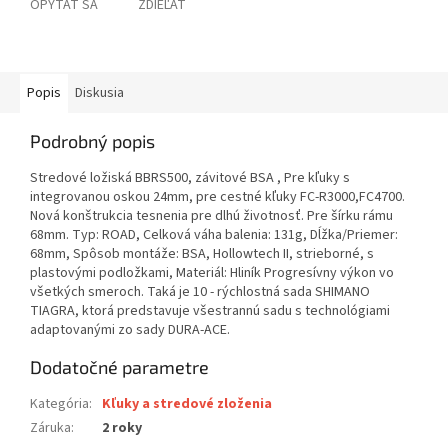
OPÝTAŤ SA
ZDIEĽAŤ
Popis
Diskusia
Podrobný popis
Stredové ložiská BBRS500, závitové BSA , Pre kľuky s
integrovanou oskou 24mm, pre cestné kľuky FC-R3000,FC4700.
Nová konštrukcia tesnenia pre dlhú životnosť. Pre šírku rámu
68mm. Typ: ROAD, Celková váha balenia: 131g, Dĺžka/Priemer:
68mm, Spôsob montáže: BSA, Hollowtech II, strieborné, s
plastovými podložkami, Materiál: Hliník Progresívny výkon vo
všetkých smeroch. Taká je 10 - rýchlostná sada SHIMANO
TIAGRA, ktorá predstavuje všestrannú sadu s technológiami
adaptovanými zo sady DURA-ACE.
Dodatočné parametre
Kategória
:
Kľuky a stredové zloženia
Záruka
:
2 roky