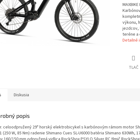
MAXBIKE H
Karbónov
kompletn
výkonu, h
jezdcov, 
teréne a 
Detailné 
TLAČ
s
Diskusia
robný popis
 r. celoodpružený 29" horský elektrobicykel s karbónovým rámom motor S
1 (250 W, 85 Nm) radenie Shimano Cues SL-U6000 batéria Shimano 630Wh, 17
hy 160/150 mm odpružená vidlica RockShox PSYLO Silver RC tlmič RockShox