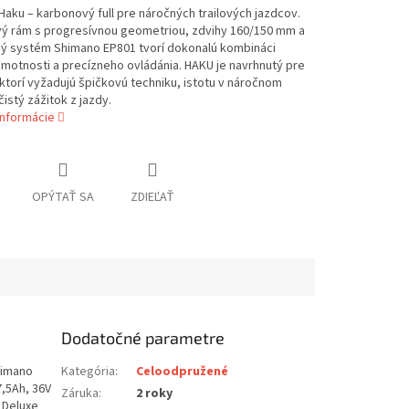
aku – karbonový full pre náročných trailových jazdcov.
ý rám s progresívnou geometriou, zdvihy 160/150 mm a
ý systém Shimano EP801 tvorí dokonalú kombináci
motnosti a precízneho ovládánia. HAKU je navrhnutý pre
ktorí vyžadujú špičkovú techniku, istotu v náročnom
čistý zážitok z jazdy.
informácie
OPÝTAŤ SA
ZDIEĽAŤ
Dodatočné parametre
himano
Kategória
:
Celoodpružené
,5Ah, 36V
Záruka
:
2 roky
 Deluxe