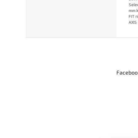
Sele
mm k
FIT 
AXIS
Z
á
p
ä
t
Faceboo
i
e