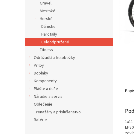
Gravel
Mestské
Horské
Dámske
Hardtaily
Celoodpružené
Fitness
Odrážadlá a kolobežky
Prilby
Doplnky
Komponenty
Plášte a duše
Popi
Náradie a servis
Oblečenie
Pod
Trenažéry a príslušenstvo
Batérie
1x11
EP80
zdvi