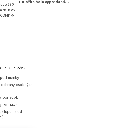
Položka bola vypredaná…
tové 180
P82616 VM
 COMP 4-
cie pre vás
podmienky
 ochrany osobných
ý poriadok
 formulár
dstúpenia od
.)