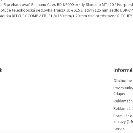
ct R prehadzovač Shimano Cues RD-U6000 brzdy Shimano MT420 štvorpies
otúče teleskopická sedlovka TranzX JD-YS15J, zdvih 125 mm sedlo DDK-V
riadítka RITCHEY COMP ATB, 31,8/760 mm/+ 20 mm rise predstavec RITCHEY
k
Informá
Obchodné 
Podmienky
údajov
Reklamačn
Reklamačný
Formulár o
zmluvy (14d
Servis