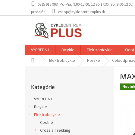
Prejsť
0915 912 903 (Po-Pia, 9:00-12:00, 12:30-17:30, So: 9:00-12:00)
na
predajňa
eshop@cyklocentrumplus.sk
obsah
VÝPREDAJ
Bicykle
Elektrobicykle
Odráž
Domov
Elektrobicykle
Horské
Celoodpruž
B
MAXB
o
Preskočiť
č
Kategórie
kategórie
Novin
n
ý
VÝPREDAJ
p
Bicykle
a
Elektrobicykle
n
e
Cestné
l
Cross a Trekking