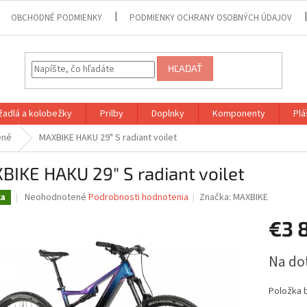
OBCHODNÉ PODMIENKY
PODMIENKY OCHRANY OSOBNÝCH ÚDAJOV
HĽADAŤ
adlá a kolobežky
Prilby
Doplnky
Komponenty
Plá
ené
MAXBIKE HAKU 29" S radiant voilet
IKE HAKU 29" S radiant voilet
Priemerné
Neohodnotené
Podrobnosti hodnotenia
Značka:
MAXBIKE
ka
hodnotenie
produktu
€3 
je
0,0
Jednotk
Na do
z
cena:
5
hviezdičiek.
Položka 