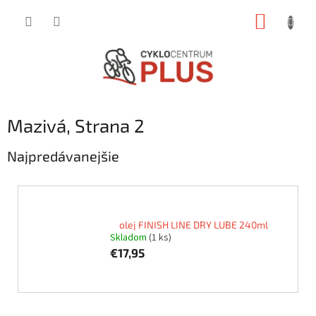
Prejsť
NÁKUP
na
obsah
KOŠÍK
Mazivá
, Strana 2
Najpredávanejšie
olej FINISH LINE DRY LUBE 240ml
Skladom
(1 ks)
€17,95