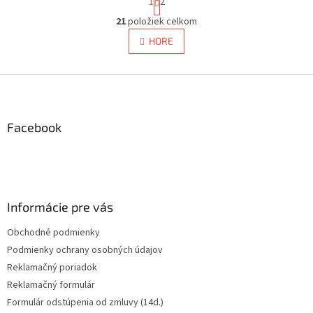
1
2
t
r
21
položiek celkom
O
á
v
HORE
n
l
k
á
o
v
Z
d
a
a
á
n
c
p
i
i
ä
Facebook
e
e
t
p
i
r
e
v
k
y
Informácie pre vás
v
ý
Obchodné podmienky
p
Podmienky ochrany osobných údajov
i
s
Reklamačný poriadok
u
Reklamačný formulár
Formulár odstúpenia od zmluvy (14d.)