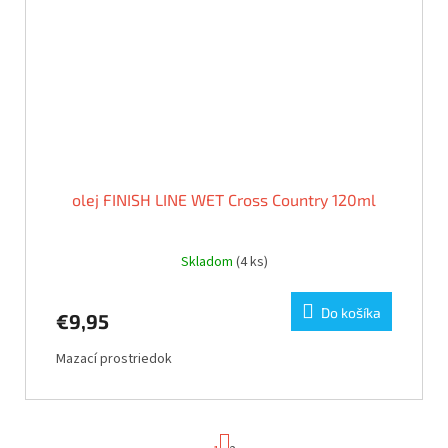
olej FINISH LINE WET Cross Country 120ml
Skladom
(4 ks)
Do košíka
€9,95
Mazací prostriedok
S