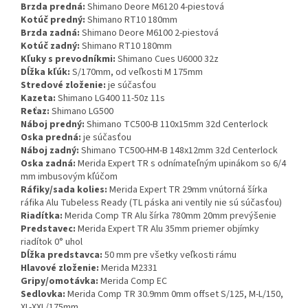
Brzda predná:
Shimano Deore M6120 4-piestová
Kotúč predný:
Shimano RT10 180mm
Brzda zadná:
Shimano Deore M6100 2-piestová
Kotúč zadný:
Shimano RT10 180mm
Kľuky s prevodníkmi:
Shimano Cues U6000 32z
Dĺžka kľúk:
S/170mm, od veľkosti M 175mm
Stredové zloženie:
je súčasťou
Kazeta:
Shimano LG400 11-50z 11s
Reťaz:
Shimano LG500
Náboj predný:
Shimano TC500-B 110x15mm 32d Centerlock
Oska predná:
je súčasťou
Náboj zadný:
Shimano TC500-HM-B 148x12mm 32d Centerlock
Oska zadná:
Merida Expert TR s odnímateľným upinákom so 6/4
mm imbusovým kľúčom
Ráfiky/sada kolies:
Merida Expert TR 29mm vnútorná šírka
ráfika Alu Tubeless Ready (TL páska ani ventily nie sú súčasťou)
Riadítka:
Merida Comp TR Alu šírka 780mm 20mm prevýšenie
Predstavec:
Merida Expert TR Alu 35mm priemer objímky
riadítok 0° uhol
Dĺžka predstavca:
50 mm pre všetky veľkosti rámu
Hlavové zloženie:
Merida M2331
Gripy/omotávka:
Merida Comp EC
Sedlovka:
Merida Comp TR 30.9mm 0mm offset S/125, M-L/150,
XL-XXL/175mm