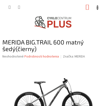
Prejsť
NÁKUP
na
obsah
KOŠÍK
MERIDA BIG.TRAIL 600 matný
šedý(čierny)
Priemerné
Neohodnotené
Podrobnosti hodnotenia
Značka:
MERIDA
hodnotenie
produktu
je
0,0
z
5
hviezdičiek.