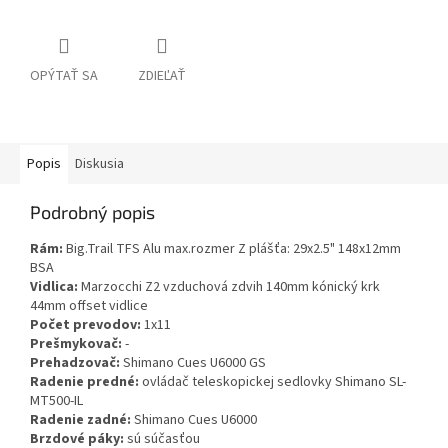
OPÝTAŤ SA
ZDIEĽAŤ
Popis
Diskusia
Podrobný popis
Rám:
Big.Trail TFS Alu max.rozmer Z plášťa: 29x2.5" 148x12mm
BSA
Vidlica:
Marzocchi Z2 vzduchová zdvih 140mm kónický krk
44mm offset vidlice
Počet prevodov:
1x11
Prešmykovač:
-
Prehadzovač:
Shimano Cues U6000 GS
Radenie predné:
ovládač teleskopickej sedlovky Shimano SL-
MT500-IL
Radenie zadné:
Shimano Cues U6000
Brzdové páky:
sú súčasťou