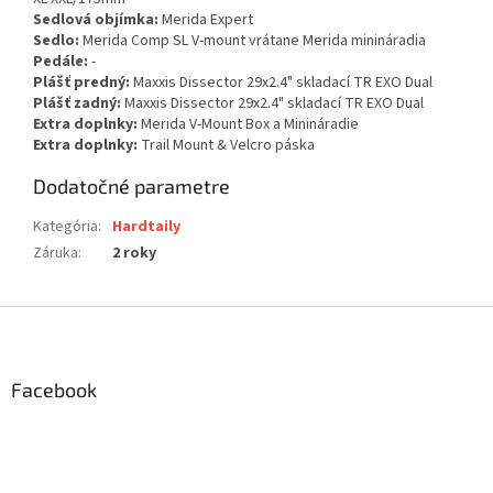
Sedlová objímka:
Merida Expert
Sedlo:
Merida Comp SL V-mount vrátane Merida minináradia
Pedále:
-
Plášť predný:
Maxxis Dissector 29x2.4" skladací TR EXO Dual
Plášť zadný:
Maxxis Dissector 29x2.4" skladací TR EXO Dual
Extra doplnky:
Merida V-Mount Box a Minináradie
Extra doplnky:
Trail Mount & Velcro páska
Dodatočné parametre
Kategória
:
Hardtaily
Záruka
:
2 roky
Z
á
p
ä
Facebook
t
i
e