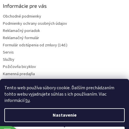
Informácie pre vás
Obchodné podmienky
Podmienky ochrany osobných údajov
Reklamačný poriadok
Reklamačný formulár
Formulár odstúpenia od zmluvy (14d.)
Servis
Služby
Požičovňa bicyklov
Kamenná predajňa
Kontakt
Tento web používa súbory cookie. Ďalším prechádzaním
tohto webu vyjadrujete súhlas s ich používaním. Viac
informácií
tu
.
CENY BICYKLOV V KATEGÓRII VÝPREDAJ PLATIA LEN PRE OSOBNÝ ODBER
V PREADJNI. Vyhradzujeme si právo na prípadnú chybu v popise.
Nastavenie
Skutočný farebný odtieň bicykla nemusí presne zodpovedať farebnému
podaniu obrázka na obrazovke. BICYKLE NA SERVIS PRIJÍMAME LEN NA
OBJEDNÁVKU A LEN ČISTÉ, V PRÍPADE POTREBY PROSÍM VOLAJTE NA
Copyright 2026
Cyklocentrum PLUS
. Všetky práva vyhradené.