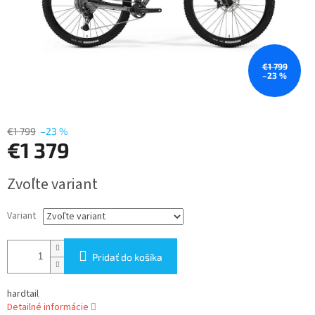
€1 799
–23 %
€1 799
–23 %
€1 379
Jednotková
Zvoľte variant
cena:
Variant
Pridať do košíka
hardtail
Detailné informácie