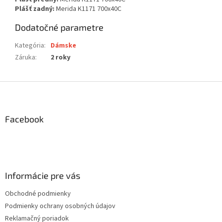
Plášť zadný:
Merida K1171 700x40C
Dodatočné parametre
Kategória
:
Dámske
Záruka
:
2 roky
Z
á
p
ä
Facebook
t
i
e
Informácie pre vás
Obchodné podmienky
Podmienky ochrany osobných údajov
Reklamačný poriadok