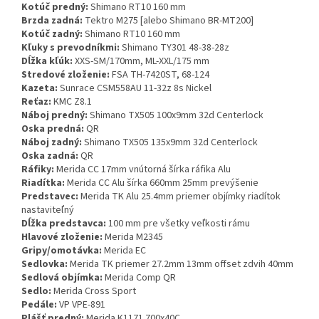
Kotúč predný:
Shimano RT10 160 mm
Brzda zadná:
Tektro M275 [alebo Shimano BR-MT200]
Kotúč zadný:
Shimano RT10 160 mm
Kľuky s prevodníkmi:
Shimano TY301 48-38-28z
Dĺžka kľúk:
XXS-SM/170mm, ML-XXL/175 mm
Stredové zloženie:
FSA TH-7420ST, 68-124
Kazeta:
Sunrace CSM558AU 11-32z 8s Nickel
Reťaz:
KMC Z8.1
Náboj predný:
Shimano TX505 100x9mm 32d Centerlock
Oska predná:
QR
Náboj zadný:
Shimano TX505 135x9mm 32d Centerlock
Oska zadná:
QR
Ráfiky:
Merida CC 17mm vnútorná šírka ráfika Alu
Riadítka:
Merida CC Alu šírka 660mm 25mm prevýšenie
Predstavec:
Merida TK Alu 25.4mm priemer objímky riadítok
nastaviteľný
Dĺžka predstavca:
100 mm pre všetky veľkosti rámu
Hlavové zloženie:
Merida M2345
Gripy/omotávka:
Merida EC
Sedlovka:
Merida TK priemer 27.2mm 13mm offset zdvih 40mm
Sedlová objímka:
Merida Comp QR
Sedlo:
Merida Cross Sport
Pedále:
VP VPE-891
Plášť predný:
Merida K1171 700x40C