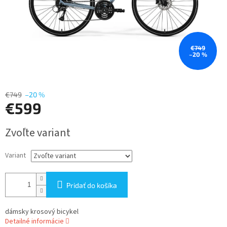
€749
–20 %
€749
–20 %
€599
Jednotková
Zvoľte variant
cena:
Variant
Pridať do košíka
dámsky krosový bicykel
Detailné informácie