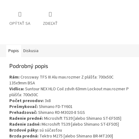
OPÝTAŤ SA
ZDIEĽAŤ
Popis
Diskusia
Podrobný popis
Rám:
Crossway TFS III Alu max.rozmer Z plášťa: 700x50C
135x9mm BSA
Vidlica:
Suntour NEX HLO Coil zdvih 63mm Lockout max.rozmer P
plášťa: 700x50C
Počet prevodov:
3x8
Prešmykovač:
Shimano FD-TY601
Prehadzovač:
Shimano RD-M3020-8 SGS
Radenie predné:
Microshift TS39 [alebo Shimano ST-EF505]
Radenie zadné:
Microshift TS39 [alebo Shimano ST-EF505]
Brzdové páky:
sú súčasťou
Brzda predná:
Tektro M275 [alebo Shimano BR-MT200]