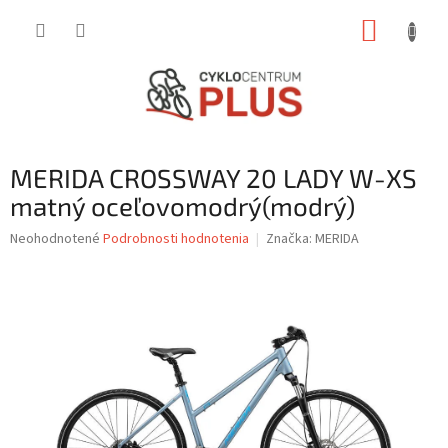
Prejsť
NÁKUP
na
obsah
KOŠÍK
MERIDA CROSSWAY 20 LADY W-XS
matný oceľovomodrý(modrý)
Priemerné
Neohodnotené
Podrobnosti hodnotenia
Značka:
MERIDA
hodnotenie
produktu
je
0,0
z
5
hviezdičiek.